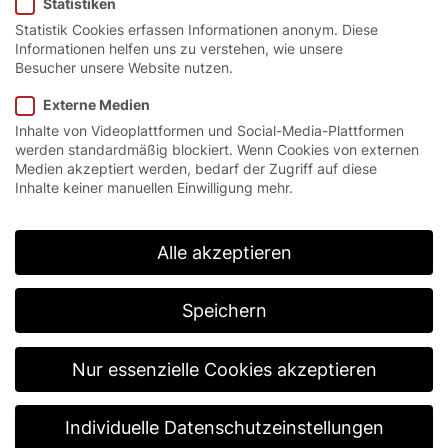
Statistiken
Statistik Cookies erfassen Informationen anonym. Diese
Informationen helfen uns zu verstehen, wie unsere
Besucher unsere Website nutzen.
Ein echter Spezialist.
Externe Medien
Inhalte von Videoplattformen und Social-Media-Plattformen
werden standardmäßig blockiert. Wenn Cookies von externen
Das Schnelllauf-Spiraltor EFA-SST® TK-100 ist die
Medien akzeptiert werden, bedarf der Zugriff auf diese
erste echte Ein-Tor-Lösung für Tiefkühlbereiche.
Inhalte keiner manuellen Einwilligung mehr.
Neben höchsten Öffnungs- und
Schließgeschwindigkeiten erreicht es die besten
Dämmwerte bei Spiraltoren und stellt somit für
Alle akzeptieren
jeden Tiefkühlraum eine qualitativ hochwertige
Lösung dar.
Speichern
Nur essenzielle Cookies akzeptieren
Individuelle Datenschutzeinstellungen