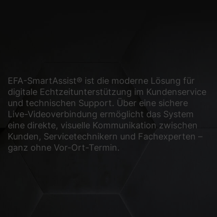
glichen grundlegende Funktionen und sind für die einwandfreie Funktion der Web
Cookie-Informationen anzeigen
sen Informationen anonym. Diese Informationen helfen uns zu verstehen, wie uns
EFA-SmartAssist® ist die moderne Lösung für
digitale Echtzeitunterstützung im Kundenservice
Cookie-Informationen anzeigen
und technischen Support. Über eine sichere
(2)
Live-Videoverbindung ermöglicht das System
eine direkte, visuelle Kommunikation zwischen
ormen und Social-Media-Plattformen werden standardmäßig blockiert. Wenn Cook
Kunden, Servicetechnikern und Fachexperten –
, bedarf der Zugriff auf diese Inhalte keiner manuellen Einwilligung mehr.
ganz ohne Vor-Ort-Termin.
Cookie-Informationen anzeigen
Datens