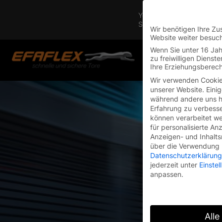
Skip
You are currently on the 
to
Switch to the English vers
content
Wir benötigen Ihre Zu
Website weiter besuc
Wenn Sie unter 16 Jah
zu freiwilligen Diens
Ihre Erziehungsberech
Wir verwenden Cookie
unserer Website. Einig
während andere uns he
Erfahrung zu verbesse
können verarbeitet wer
für personalisierte An
Anzeigen- und Inhalt
über die Verwendung I
Datenschutzerklärung
jederzeit unter
Einste
anpassen.
Alle