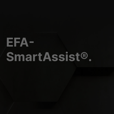
Essenziell (1)
Essenzielle Cookies ermö
Statistiken (1)
EFA-
Statistik Cookies erfas
Website nutzen.
SmartAssist®.
Externe Medien 
Inhalte von Videoplattf
Medien akzeptiert werden