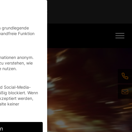
Continue
en grundlegende
wandfreie Funktion
rmationen anonym.
zu verstehen, wie
e nutzen.
nd Social-Media-
ßig blockiert. Wenn
kzeptiert werden,
alte keiner
rn