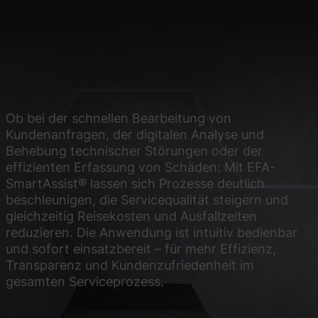
site erforderlich.
Statistiken
ere Besucher unsere
Ob bei der schnellen Bearbeitung von
Kundenanfragen, der digitalen Analyse und
Behebung technischer Störungen oder der
Externe Medien
effizienten Erfassung von Schäden: Mit EFA-
SmartAssist® lassen sich Prozesse deutlich
ies von externen
beschleunigen, die Servicequalität steigern und
gleichzeitig Reisekosten und Ausfallzeiten
reduzieren. Die Anwendung ist intuitiv bedienbar
und sofort einsatzbereit – für mehr Effizienz,
chutzerklärung
Impressum
Transparenz und Kundenzufriedenheit im
gesamten Serviceprozess.