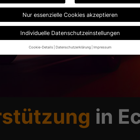
Nur essenzielle Cookies akzeptieren
Individuelle Datenschutzeinstellungen
Cookie-Details
Datenschutzerklärung
Impressum
Datenschutzeinstellungen
re alt sind und Ihre Zustimmung zu freiwilligen Diensten geben möch
n um Erlaubnis bitten.
 und andere Technologien auf unserer Website. Einige von ihnen sin
ese Website und Ihre Erfahrung zu verbessern.
Personenbezogene Da
 B. IP-Adressen), z. B. für personalisierte Anzeigen und Inhalte ode
re Informationen über die Verwendung Ihrer Daten finden Sie in unse
.
rstützung
in Ec
Übersicht über alle verwendeten Cookies. Sie können Ihre Einwilligun
re Informationen anzeigen lassen und so nur bestimmte Cookies aus
Speichern
Nur essenzielle Cookies akzeptieren
ngen