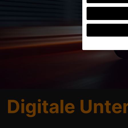
Wenn Sie unter 16 Jah
Erziehungsberechtigte
Wir verwenden Cookies
andere uns helfen, di
verarbeitet werden (z.
Inhaltsmessung.
Weite
Datenschutzerklärung
Digitale Unte
Hier finden Sie eine 
geben oder sich weite
Alle akzeptieren
Datenschutzeinstellu