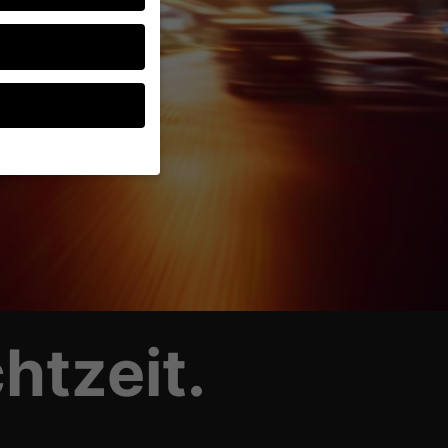
ten, müssen Sie Ihre
d essenziell, während
ten können
r Anzeigen- und
rer
htzeit.
g zu ganzen Kategorien
wählen.
Zurück