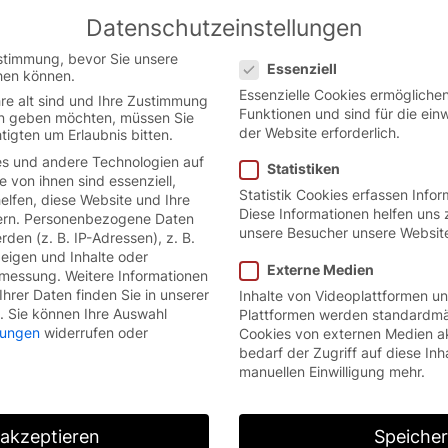
Datenschutzeinstellungen
Austrian German website.
English
Datenschutzeinstellungen
ion.
stimmung, bevor Sie unsere
Essenziell
hen können.
Essenzielle Cookies ermöglich
re alt sind und Ihre Zustimmung
Funktionen und sind für die ein
ten geben möchten, müssen Sie
der Website erforderlich.
tigten um Erlaubnis bitten.
s und andere Technologien auf
Statistiken
e von ihnen sind essenziell,
Statistik Cookies erfassen Info
lfen, diese Website und Ihre
Diese Informationen helfen uns 
rn.
Personenbezogene Daten
unsere Besucher unsere Websit
den (z. B. IP-Adressen), z. B.
zeigen und Inhalte oder
Externe Medien
smessung.
Weitere Informationen
hrer Daten finden Sie in unserer
Inhalte von Videoplattformen u
.
Sie können Ihre Auswahl
Plattformen werden standardmä
llungen
widerrufen oder
Cookies von externen Medien a
bedarf der Zugriff auf diese Inh
manuellen Einwilligung mehr.
 akzeptieren
Speiche