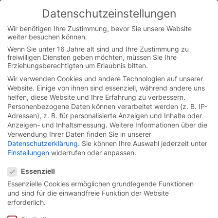
Skip
Datenschutzeinstellungen
to
You are currently on the Austrian German website.
content
Switch to the English version.
Wir benötigen Ihre Zustimmung, bevor Sie unsere Website
weiter besuchen können.
Continue
Wenn Sie unter 16 Jahre alt sind und Ihre Zustimmung zu
freiwilligen Diensten geben möchten, müssen Sie Ihre
Erziehungsberechtigten um Erlaubnis bitten.
Wir verwenden Cookies und andere Technologien auf unserer
Website. Einige von ihnen sind essenziell, während andere uns
helfen, diese Website und Ihre Erfahrung zu verbessern.
Personenbezogene Daten können verarbeitet werden (z. B. IP-
Adressen), z. B. für personalisierte Anzeigen und Inhalte oder
Anzeigen- und Inhaltsmessung.
Weitere Informationen über die
Verwendung Ihrer Daten finden Sie in unserer
Datenschutzerklärung
.
Sie können Ihre Auswahl jederzeit unter
Einstellungen
widerrufen oder anpassen.
Datenschutzeinstellungen
Essenziell
Essenzielle Cookies ermöglichen grundlegende Funktionen
und sind für die einwandfreie Funktion der Website
Zuverlässiger und
erforderlich.