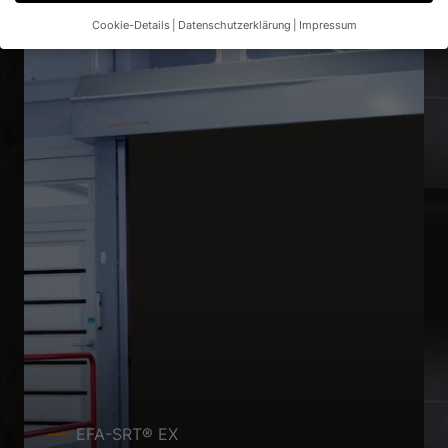
Cookie-Details
Datenschutzerklärung
Impressum
Datenschutzeinstellungen
Wenn Sie unter 16 Jahre alt sind und Ihre Zustimmung zu
freiwilligen Diensten geben möchten, müssen Sie Ihre
Erziehungsberechtigten um Erlaubnis bitten.
Wir verwenden Cookies und andere Technologien auf unserer
Website. Einige von ihnen sind essenziell, während andere uns
helfen, diese Website und Ihre Erfahrung zu verbessern.
Personenbezogene Daten können verarbeitet werden (z. B. IP-
Adressen), z. B. für personalisierte Anzeigen und Inhalte oder
Anzeigen- und Inhaltsmessung.
Weitere Informationen über die
Verwendung Ihrer Daten finden Sie in unserer
Datenschutzerklärung
.
Hier finden Sie eine Übersicht über alle verwendeten Cookies.
Sie können Ihre Einwilligung zu ganzen Kategorien geben oder
sich weitere Informationen anzeigen lassen und so nur
bestimmte Cookies auswählen.
Alle akzeptieren
Speichern
EFA-SRT® EX
Nur essenzielle Cookies akzeptieren