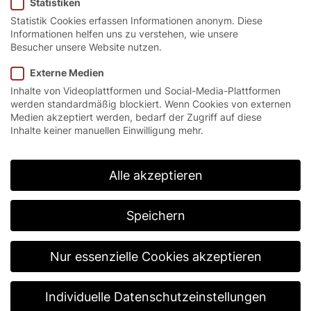
innovativer
Statistiken
Statistik Cookies erfassen Informationen anonym. Diese
Explosionsschutz.
Informationen helfen uns zu verstehen, wie unsere
Besucher unsere Website nutzen.
Externe Medien
Inhalte von Videoplattformen und Social-Media-Plattformen
Startseite
/
Produkte
/
Schnelllauf-Rolltore
/
Serie EX
werden standardmäßig blockiert. Wenn Cookies von externen
Medien akzeptiert werden, bedarf der Zugriff auf diese
Inhalte keiner manuellen Einwilligung mehr.
Serie EX.
Alle akzeptieren
Schnelllauftore der Serie EX von EFAFLEX sind
speziell für den Einsatz in explosionsgefährdeten
Bereichen gemäß ATEX-Richtlinie 2014/34/EU
Speichern
ausgelegt. Der mechanische Explosionsschutz
richtet sich dabei nach den Anforderungen der
jeweiligen EX-Schutz-Zone. Alle Tore der Serie EX
Nur essenzielle Cookies akzeptieren
sind in den EX-Zonen 1, 2, 21 und 22 einsetzbar und
gewährleisten so ein Höchstmaß an Sicherheit für
Mitarbeiter, Produkte und Einrichtungen.
Individuelle Datenschutzeinstellungen