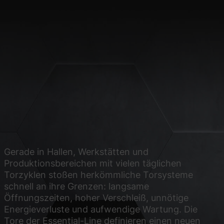
site erforderlich.
Statistiken
ere Besucher unsere
Externe Medien
ies von externen
Gerade in Hallen, Werkstätten und
Produktionsbereichen mit vielen täglichen
Torzyklen stoßen herkömmliche Torsysteme
chutzerklärung
Impressum
schnell an ihre Grenzen: langsame
Öffnungszeiten, hoher Verschleiß, unnötige
Energieverluste und aufwendige Wartung. Die
Tore der Essential-Line definieren einen neuen