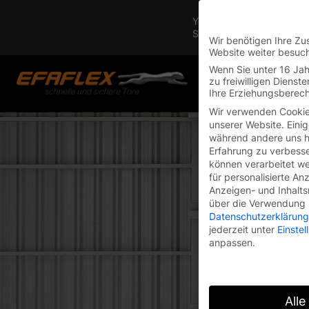
Skip
You are currently on the 
to
Switch to the English vers
content
Wir benötigen Ihre Zu
Website weiter besuc
Wenn Sie unter 16 Jah
zu freiwilligen Diens
Ihre Erziehungsberech
Wir verwenden Cookie
unserer Website. Einig
während andere uns he
Erfahrung zu verbesse
können verarbeitet wer
für personalisierte An
Anzeigen- und Inhalt
über die Verwendung I
Datenschutzerklärung
jederzeit unter
Einste
anpassen.
Alle