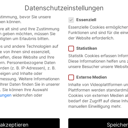
Datenschutzeinstellungen
Austrian German website.
English
Datenschutzeinstellungen
ion.
stimmung, bevor Sie unsere
Essenziell
hen können.
Essenzielle Cookies ermöglich
re alt sind und Ihre Zustimmung
Funktionen und sind für die ein
ten geben möchten, müssen Sie
der Website erforderlich.
tigten um Erlaubnis bitten.
s und andere Technologien auf
Statistiken
e von ihnen sind essenziell,
Statistik Cookies erfassen Info
lfen, diese Website und Ihre
Diese Informationen helfen uns 
rn.
Personenbezogene Daten
unsere Besucher unsere Websit
den (z. B. IP-Adressen), z. B.
zeigen und Inhalte oder
Externe Medien
smessung.
Weitere Informationen
hrer Daten finden Sie in unserer
Inhalte von Videoplattformen u
.
Sie können Ihre Auswahl
Plattformen werden standardmä
llungen
widerrufen oder
Cookies von externen Medien a
bedarf der Zugriff auf diese Inh
manuellen Einwilligung mehr.
 akzeptieren
Speiche