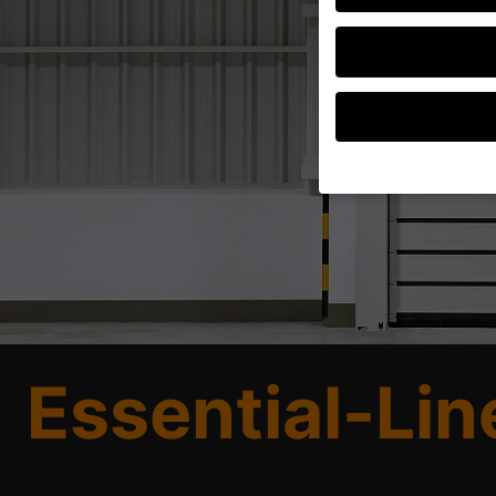
Wenn Sie unter 16 Jah
Erziehungsberechtigte
Wir verwenden Cookies
andere uns helfen, di
verarbeitet werden (z.
Inhaltsmessung.
Weite
Datenschutzerklärung
Essential-Lin
Hier finden Sie eine 
geben oder sich weite
Alle akzeptieren
Datenschutzeinstellu