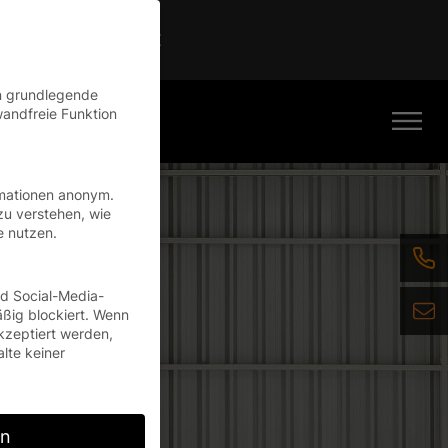
Continue
en grundlegende
wandfreie Funktion
rmationen anonym.
zu verstehen, wie
e nutzen.
nd Social-Media-
ßig blockiert. Wenn
kzeptiert werden,
alte keiner
rn