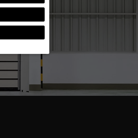
ten, müssen Sie Ihre
d essenziell, während
ten können
r Anzeigen- und
rer
g zu ganzen Kategorien
wählen.
Zurück