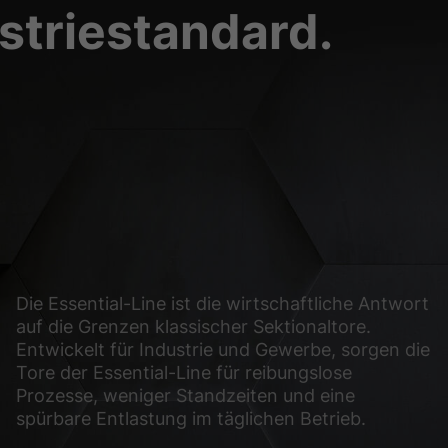
striestandard.
glichen grundlegende Funktionen und sind für die einwandfreie Funktion der Web
Cookie-Informationen anzeigen
sen Informationen anonym. Diese Informationen helfen uns zu verstehen, wie uns
Cookie-Informationen anzeigen
(2)
ormen und Social-Media-Plattformen werden standardmäßig blockiert. Wenn Cook
, bedarf der Zugriff auf diese Inhalte keiner manuellen Einwilligung mehr.
Die Essential-Line ist die wirtschaftliche Antwort
Cookie-Informationen anzeigen
auf die Grenzen klassischer Sektionaltore.
Entwickelt für Industrie und Gewerbe, sorgen die
Datens
Tore der Essential-Line für reibungslose
Prozesse, weniger Standzeiten und eine
spürbare Entlastung im täglichen Betrieb.