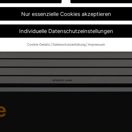
Nur essenzielle Cookies akzeptieren
Individuelle Datenschutzeinstellungen
Cookie-Details
Datenschutzerklärung
Impressum
Datenschutzeinstellungen
re alt sind und Ihre Zustimmung zu freiwilligen Diensten geben möch
n um Erlaubnis bitten.
 und andere Technologien auf unserer Website. Einige von ihnen sin
ese Website und Ihre Erfahrung zu verbessern.
Personenbezogene Da
 B. IP-Adressen), z. B. für personalisierte Anzeigen und Inhalte ode
re Informationen über die Verwendung Ihrer Daten finden Sie in unse
.
e
Übersicht über alle verwendeten Cookies. Sie können Ihre Einwilligun
re Informationen anzeigen lassen und so nur bestimmte Cookies aus
Speichern
Nur essenzielle Cookies akzeptieren
ngen