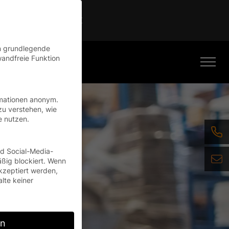
Continue
en grundlegende
wandfreie Funktion
rmationen anonym.
zu verstehen, wie
e nutzen.
nd Social-Media-
ßig blockiert. Wenn
kzeptiert werden,
alte keiner
rn