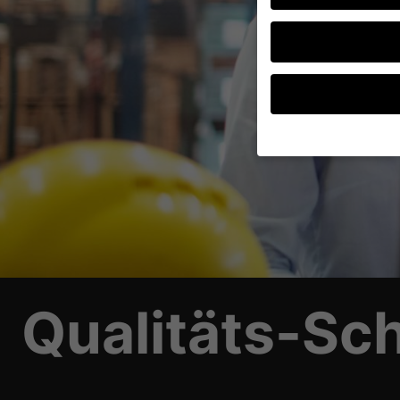
Wenn Sie unter 16 Jah
Erziehungsberechtigte
Wir verwenden Cookies
andere uns helfen, di
verarbeitet werden (z.
Inhaltsmessung.
Weite
Datenschutzerklärung
Qualitäts-Sch
Hier finden Sie eine 
geben oder sich weite
Alle akzeptieren
Datenschutzeinstellu