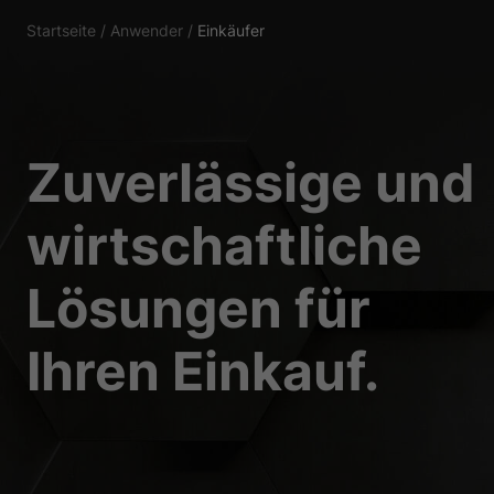
Essenziell (1)
Startseite
/
Anwender
/
Einkäufer
Essenzielle Cookies ermö
Statistiken (1)
Zuverlässige und
Statistik Cookies erfas
Website nutzen.
wirtschaftliche
Externe Medien 
Lösungen für
Inhalte von Videoplattf
Medien akzeptiert werden
Ihren Einkauf.