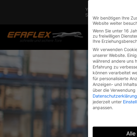
Skip
You are currently on the 
to
Switch to the English vers
content
Wir benötigen Ihre Zu
Website weiter besuc
Wenn Sie unter 16 Jah
zu freiwilligen Diens
Ihre Erziehungsberech
Wir verwenden Cookie
unserer Website. Einig
während andere uns he
Erfahrung zu verbesse
können verarbeitet wer
für personalisierte An
Anzeigen- und Inhalt
über die Verwendung I
Datenschutzerklärung
jederzeit unter
Einste
anpassen.
Alle