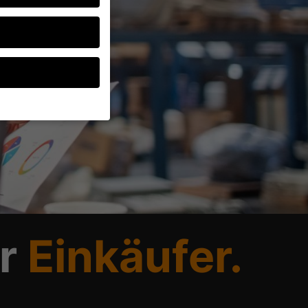
ten, müssen Sie Ihre
d essenziell, während
ten können
r Anzeigen- und
rer
ür
Einkäufer.
g zu ganzen Kategorien
wählen.
Zurück