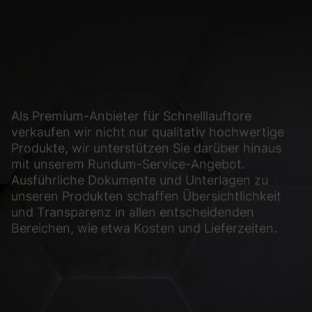
glichen grundlegende Funktionen und sind für die einwandfreie Funktion der Web
Cookie-Informationen anzeigen
sen Informationen anonym. Diese Informationen helfen uns zu verstehen, wie uns
Als Premium-Anbieter für Schnelllauftore
verkaufen wir nicht nur qualitativ hochwertige
Cookie-Informationen anzeigen
Produkte, wir unterstützen Sie darüber hinaus
(2)
mit unserem Rundum-Service-Angebot.
Ausführliche Dokumente und Unterlagen zu
ormen und Social-Media-Plattformen werden standardmäßig blockiert. Wenn Cook
unseren Produkten schaffen Übersichtlichkeit
, bedarf der Zugriff auf diese Inhalte keiner manuellen Einwilligung mehr.
und Transparenz in allen entscheidenden
Cookie-Informationen anzeigen
Bereichen, wie etwa Kosten und Lieferzeiten.
Datens