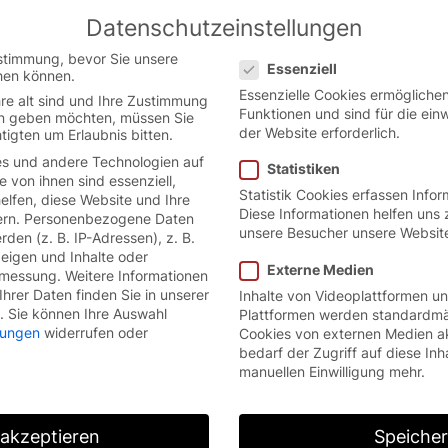
Datenschutzeinstellungen
Austrian German website.
English
Datenschutzeinstellungen
ion.
stimmung, bevor Sie unsere
Essenziell
hen können.
Essenzielle Cookies ermöglich
re alt sind und Ihre Zustimmung
Funktionen und sind für die ein
ten geben möchten, müssen Sie
der Website erforderlich.
tigten um Erlaubnis bitten.
s und andere Technologien auf
Statistiken
e von ihnen sind essenziell,
Statistik Cookies erfassen Info
lfen, diese Website und Ihre
Diese Informationen helfen uns 
rn.
Personenbezogene Daten
unsere Besucher unsere Websit
den (z. B. IP-Adressen), z. B.
zeigen und Inhalte oder
Externe Medien
smessung.
Weitere Informationen
hrer Daten finden Sie in unserer
Inhalte von Videoplattformen u
.
Sie können Ihre Auswahl
Plattformen werden standardmä
llungen
widerrufen oder
Cookies von externen Medien a
bedarf der Zugriff auf diese Inh
manuellen Einwilligung mehr.
 akzeptieren
Speiche