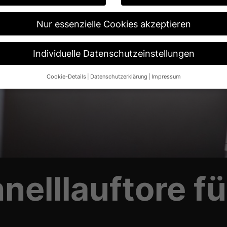
Nur essenzielle Cookies akzeptieren
Individuelle Datenschutzeinstellungen
Cookie-Details
Datenschutzerklärung
Impressum
Datenschutzeinstellungen
re alt sind und Ihre Zustimmung zu freiwilligen Diensten geben möch
n um Erlaubnis bitten.
 und andere Technologien auf unserer Website. Einige von ihnen sin
ese Website und Ihre Erfahrung zu verbessern.
Personenbezogene Da
 B. IP-Adressen), z. B. für personalisierte Anzeigen und Inhalte ode
re Informationen über die Verwendung Ihrer Daten finden Sie in unse
.
nelllauftore f
Übersicht über alle verwendeten Cookies. Sie können Ihre Einwilligun
re Informationen anzeigen lassen und so nur bestimmte Cookies aus
Speichern
Nur essenzielle Cookies akzeptieren
ngen