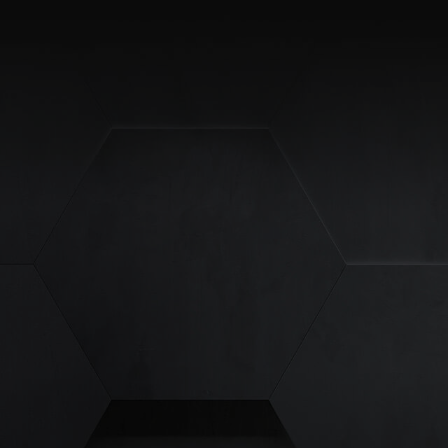
site erforderlich.
Statistiken
ere Besucher unsere
Externe Medien
ies von externen
chutzerklärung
Impressum