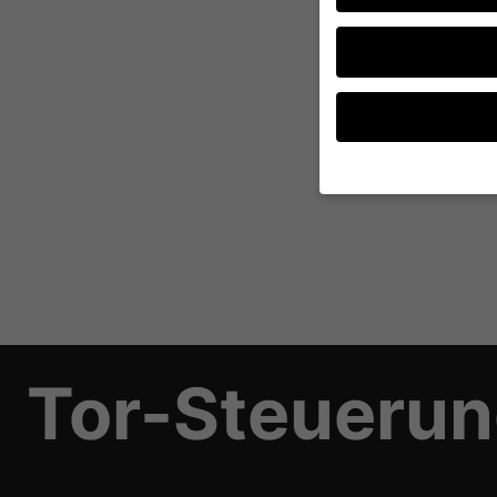
Wenn Sie unter 16 Jah
Erziehungsberechtigte
Wir verwenden Cookies
andere uns helfen, di
verarbeitet werden (z.
Inhaltsmessung.
Weite
Datenschutzerklärung
Tor-Steuerun
Hier finden Sie eine 
geben oder sich weite
Alle akzeptieren
Datenschutzeinstellu