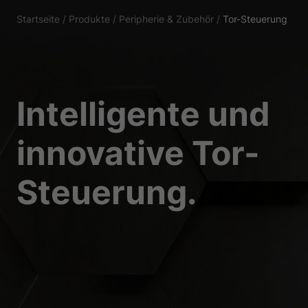
Essenziell (1)
Startseite
/
Produkte
/
Peripherie & Zubehör
/
Tor-Steuerung
Essenzielle Cookies ermö
Statistiken (1)
Intelligente und
Statistik Cookies erfas
Website nutzen.
innovative Tor-
Externe Medien 
Steuerung.
Inhalte von Videoplattf
Medien akzeptiert werden