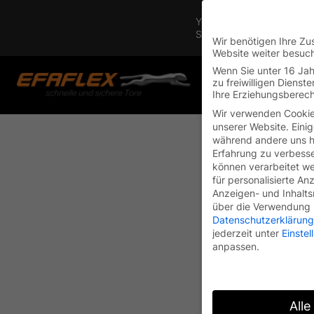
Skip
You are currently on the 
to
Switch to the English vers
content
Wir benötigen Ihre Zu
Website weiter besuc
Wenn Sie unter 16 Jah
zu freiwilligen Diens
Ihre Erziehungsberech
Wir verwenden Cookie
unserer Website. Einig
während andere uns he
Erfahrung zu verbesse
können verarbeitet wer
für personalisierte An
Anzeigen- und Inhalt
über die Verwendung I
Datenschutzerklärung
jederzeit unter
Einste
anpassen.
Alle