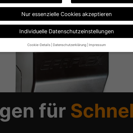
Nur essenzielle Cookies akzeptieren
Individuelle Datenschutzeinstellungen
Cookie-Details
Datenschutzerklärung
Impressum
Datenschutzeinstellungen
re alt sind und Ihre Zustimmung zu freiwilligen Diensten geben möch
n um Erlaubnis bitten.
 und andere Technologien auf unserer Website. Einige von ihnen sin
ese Website und Ihre Erfahrung zu verbessern.
Personenbezogene Da
 B. IP-Adressen), z. B. für personalisierte Anzeigen und Inhalte ode
re Informationen über die Verwendung Ihrer Daten finden Sie in unse
.
gen für
Schnel
Übersicht über alle verwendeten Cookies. Sie können Ihre Einwilligun
re Informationen anzeigen lassen und so nur bestimmte Cookies aus
Speichern
Nur essenzielle Cookies akzeptieren
ngen