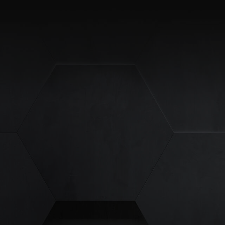
site erforderlich.
Statistiken
ere Besucher unsere
Externe Medien
ies von externen
chutzerklärung
Impressum