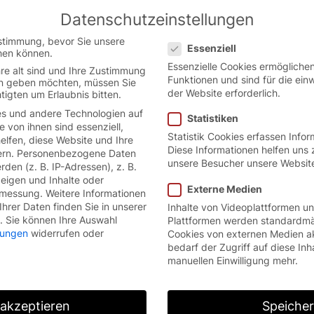
Datenschutzeinstellungen
Austrian German website.
English
Datenschutzeinstellungen
ion.
stimmung, bevor Sie unsere
Essenziell
hen können.
Essenzielle Cookies ermöglich
re alt sind und Ihre Zustimmung
Funktionen und sind für die ein
ten geben möchten, müssen Sie
der Website erforderlich.
tigten um Erlaubnis bitten.
s und andere Technologien auf
Statistiken
e von ihnen sind essenziell,
Statistik Cookies erfassen Info
lfen, diese Website und Ihre
Diese Informationen helfen uns 
rn.
Personenbezogene Daten
unsere Besucher unsere Websit
den (z. B. IP-Adressen), z. B.
zeigen und Inhalte oder
Externe Medien
smessung.
Weitere Informationen
hrer Daten finden Sie in unserer
Inhalte von Videoplattformen u
.
Sie können Ihre Auswahl
Plattformen werden standardmä
llungen
widerrufen oder
Cookies von externen Medien a
bedarf der Zugriff auf diese Inh
manuellen Einwilligung mehr.
 akzeptieren
Speiche