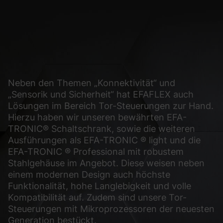
glichen grundlegende Funktionen und sind für die einwandfreie Funktion der Web
Cookie-Informationen anzeigen
sen Informationen anonym. Diese Informationen helfen uns zu verstehen, wie uns
Neben den Themen „Konnektivität“ und
„Sensorik und Sicherheit“ hat EFAFLEX auch
Cookie-Informationen anzeigen
Lösungen im Bereich Tor-Steuerungen zur Hand.
(2)
Hierzu haben wir unseren bewährten EFA-
TRONIC® Schaltschrank, sowie die weiteren
ormen und Social-Media-Plattformen werden standardmäßig blockiert. Wenn Cook
Ausführungen als EFA-TRONIC ® light und die
, bedarf der Zugriff auf diese Inhalte keiner manuellen Einwilligung mehr.
EFA-TRONIC ® Professional mit robustem
Cookie-Informationen anzeigen
Stahlgehäuse im Angebot. Diese weisen neben
einem modernen Design auch höchste
Datens
Funktionalität, hohe Langlebigkeit und volle
Kompatibilität auf. Zudem sind unsere Tor-
Steuerungen mit Mikroprozessoren der neuesten
Generation bestückt.