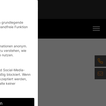
Continue
en grundlegende
wandfreie Funktion
rmationen anonym.
zu verstehen, wie
e nutzen.
nd Social-Media-
ßig blockiert. Wenn
kzeptiert werden,
alte keiner
rn