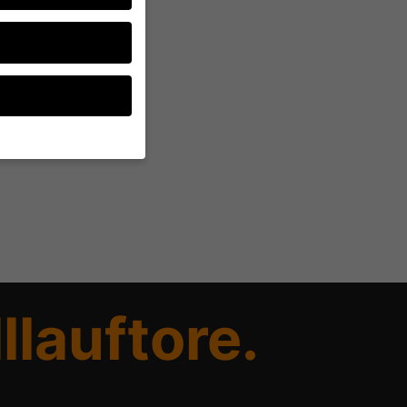
ten, müssen Sie Ihre
d essenziell, während
ten können
r Anzeigen- und
rer
llauftore.
g zu ganzen Kategorien
wählen.
Zurück