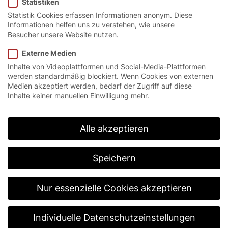
Statistiken
Statistik Cookies erfassen Informationen anonym. Diese
Informationen helfen uns zu verstehen, wie unsere
Besucher unsere Website nutzen.
Startseite
/
Produkte
/
Schnelllauf-Spiraltore
/
Serie MS
Externe Medien
Inhalte von Videoplattformen und Social-Media-Plattformen
werden standardmäßig blockiert. Wenn Cookies von externen
Schnell, sicher und
Medien akzeptiert werden, bedarf der Zugriff auf diese
Inhalte keiner manuellen Einwilligung mehr.
zuverlässig.
Stabile Produktionszyklen, schneller Wechsel
Alle akzeptieren
zwischen Produktabschottung und
Weiterbearbeitung und alles ohne kleinste
Stillstandzeiten – die Ansprüche an automatisierte
Speichern
Prozesse in der Industrie steigen. Unsere
Maschinenschutztore der Serie MS erfüllen deshalb
höchste Sicherheitsstandards zum Schutz von
Nur essenzielle Cookies akzeptieren
Mensch und Maschine und garantieren gleichzeitig
reibungslose Abläufe in Ihrer Produktion.
Individuelle Datenschutzeinstellungen