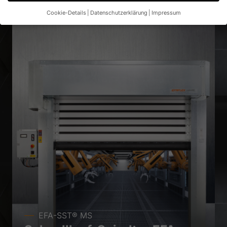
Cookie-Details
Datenschutzerklärung
Impressum
Datenschutzeinstellungen
Wenn Sie unter 16 Jahre alt sind und Ihre Zustimmung zu
freiwilligen Diensten geben möchten, müssen Sie Ihre
Erziehungsberechtigten um Erlaubnis bitten.
Wir verwenden Cookies und andere Technologien auf unserer
Website. Einige von ihnen sind essenziell, während andere uns
helfen, diese Website und Ihre Erfahrung zu verbessern.
Personenbezogene Daten können verarbeitet werden (z. B. IP-
Adressen), z. B. für personalisierte Anzeigen und Inhalte oder
Anzeigen- und Inhaltsmessung.
Weitere Informationen über die
Verwendung Ihrer Daten finden Sie in unserer
Datenschutzerklärung
.
Hier finden Sie eine Übersicht über alle verwendeten Cookies.
Sie können Ihre Einwilligung zu ganzen Kategorien geben oder
sich weitere Informationen anzeigen lassen und so nur
bestimmte Cookies auswählen.
Alle akzeptieren
Speichern
EFA-SST® MS
Nur essenzielle Cookies akzeptieren