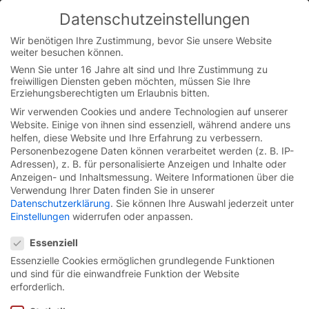
Skip
Datenschutzeinstellungen
to
You are currently on the Austrian German website.
content
Switch to the English version.
Wir benötigen Ihre Zustimmung, bevor Sie unsere Website
weiter besuchen können.
Continue
Wenn Sie unter 16 Jahre alt sind und Ihre Zustimmung zu
freiwilligen Diensten geben möchten, müssen Sie Ihre
Erziehungsberechtigten um Erlaubnis bitten.
Wir verwenden Cookies und andere Technologien auf unserer
Website. Einige von ihnen sind essenziell, während andere uns
helfen, diese Website und Ihre Erfahrung zu verbessern.
Personenbezogene Daten können verarbeitet werden (z. B. IP-
Adressen), z. B. für personalisierte Anzeigen und Inhalte oder
Anzeigen- und Inhaltsmessung.
Weitere Informationen über die
Verwendung Ihrer Daten finden Sie in unserer
Datenschutzerklärung
.
Sie können Ihre Auswahl jederzeit unter
Einstellungen
widerrufen oder anpassen.
Datenschutzeinstellungen
Essenziell
Essenzielle Cookies ermöglichen grundlegende Funktionen
und sind für die einwandfreie Funktion der Website
Schnelllauf-Spiraltore
erforderlich.
Serie MS.