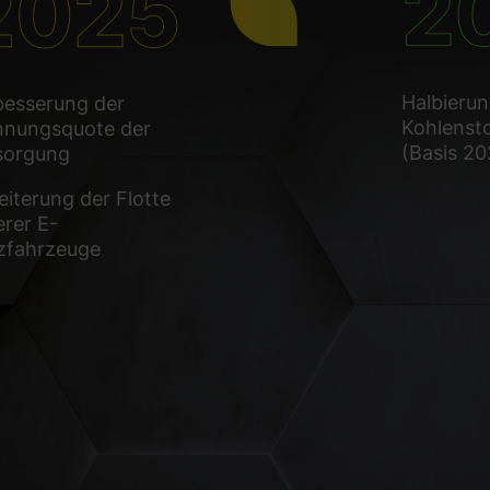
Halbierun
besserung der
Kohlenst
nnungsquote der
(Basis 20
sorgung
iterung der Flotte
rer E-
zfahrzeuge