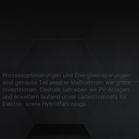
site erforderlich.
Statistiken
ere Besucher unsere
Externe Medien
Prozessoptimierungen und Energieeinsparungen
sind genauso Teil unserer Maßnahmen wie grüne
ies von externen
Investitionen. Deshalb betreiben wir PV-Anlagen
und erweitern laufend unser Ladestromnetz für
Elektro- sowie Hybridfahrzeuge.
chutzerklärung
Impressum