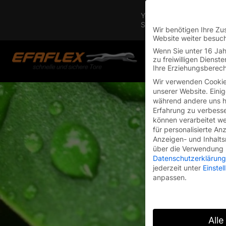
Skip
You are currently on the 
to
Switch to the English vers
content
Wir benötigen Ihre Zu
Website weiter besuc
Wenn Sie unter 16 Jah
zu freiwilligen Diens
Ihre Erziehungsberech
Wir verwenden Cookie
unserer Website. Einig
während andere uns he
Erfahrung zu verbesse
können verarbeitet wer
für personalisierte An
Anzeigen- und Inhalt
über die Verwendung I
Datenschutzerklärung
jederzeit unter
Einste
anpassen.
Alle