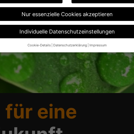
Nur essenzielle Cookies akzeptieren
Individuelle Datenschutzeinstellungen
Cookie-Details
Datenschutzerklärung
Impressum
Datenschutzeinstellungen
re alt sind und Ihre Zustimmung zu freiwilligen Diensten geben möch
n um Erlaubnis bitten.
 und andere Technologien auf unserer Website. Einige von ihnen sin
ese Website und Ihre Erfahrung zu verbessern.
Personenbezogene Da
 B. IP-Adressen), z. B. für personalisierte Anzeigen und Inhalte ode
re Informationen über die Verwendung Ihrer Daten finden Sie in unse
.
 für eine
Übersicht über alle verwendeten Cookies. Sie können Ihre Einwilligun
re Informationen anzeigen lassen und so nur bestimmte Cookies aus
Speichern
Nur essenzielle Cookies akzeptieren
ngen