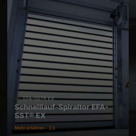
EFA-SST® EX
Schnelllauf-Spiraltor EFA-
SST® EX
Mehr erfahren