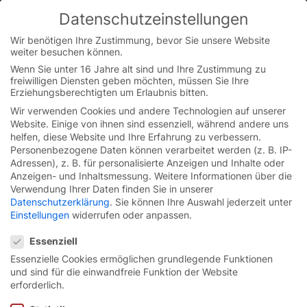
Skip
Datenschutzeinstellungen
to
You are currently on the Austrian German website.
content
Switch to the English version.
Wir benötigen Ihre Zustimmung, bevor Sie unsere Website
weiter besuchen können.
Continue
Wenn Sie unter 16 Jahre alt sind und Ihre Zustimmung zu
freiwilligen Diensten geben möchten, müssen Sie Ihre
Erziehungsberechtigten um Erlaubnis bitten.
Wir verwenden Cookies und andere Technologien auf unserer
Website. Einige von ihnen sind essenziell, während andere uns
helfen, diese Website und Ihre Erfahrung zu verbessern.
Personenbezogene Daten können verarbeitet werden (z. B. IP-
Adressen), z. B. für personalisierte Anzeigen und Inhalte oder
Anzeigen- und Inhaltsmessung.
Weitere Informationen über die
Verwendung Ihrer Daten finden Sie in unserer
Datenschutzerklärung
.
Sie können Ihre Auswahl jederzeit unter
Einstellungen
widerrufen oder anpassen.
Datenschutzeinstellungen
Essenziell
Essenzielle Cookies ermöglichen grundlegende Funktionen
und sind für die einwandfreie Funktion der Website
Tor-Lösungen für den
erforderlich.
Explosionsschutz.