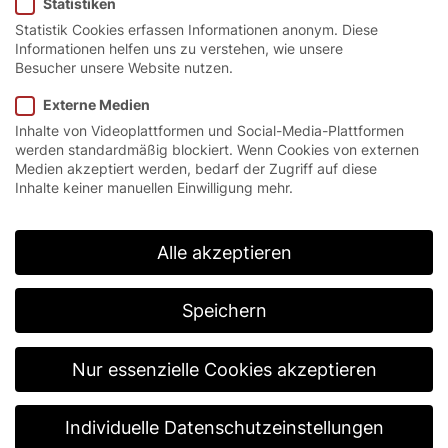
Statistiken
Statistik Cookies erfassen Informationen anonym. Diese
Informationen helfen uns zu verstehen, wie unsere
Besucher unsere Website nutzen.
Startseite
/
Lösungen
/
Fachanwendungen
/
Explosionsschutz
Externe Medien
Inhalte von Videoplattformen und Social-Media-Plattformen
werden standardmäßig blockiert. Wenn Cookies von externen
Medien akzeptiert werden, bedarf der Zugriff auf diese
Zuverlässiger und
Inhalte keiner manuellen Einwilligung mehr.
wirksamer
Explosionsschutz.
Alle akzeptieren
In vielen Unternehmen gibt es in der Produktion
Speichern
Bereiche, in denen mit explosionsgefährdeten
Stoffen gearbeitet wird, aufgrund derer sich eine
gefährliche explosionsfähige Atmosphäre in der Luft
Nur essenzielle Cookies akzeptieren
bilden kann. Hier darf es keinesfalls zu einer
Funkenbildung kommen. Je nach Wahrscheinlichkeit
des Auftretens dieser Atmosphäre werden die
Individuelle Datenschutzeinstellungen
Bereiche in sogenannte EX-Zonen klassifiziert: 0, 1,