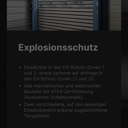
Zurück
Datenschutzeinstellungen
Essenziell (1)
Essenzielle Cookies ermöglichen grundlegende Funktionen und sind für
die einwandfreie Funktion der Website erforderlich.
Cookie-Informationen anzeigen
Explosionsschutz
Sta
Statistiken (1)
Statistik Cookies erfassen Informationen anonym. Diese Informationen
Einsetzbar in den EX-Schutz-Zonen 1
helfen uns zu verstehen, wie unsere Besucher unsere Website nutzen.
und 2, sowie optional auf Anfrage in
Cookie-Informationen anzeigen
den EX-Schutz-Zonen 21 und 22.
Alle mechanischen und elektrischen
Ext
Externe Medien (2)
Bauteile mit ATEX-Zertifizierung
(Ausnahme: Schaltschrank).
Inhalte von Videoplattformen und Social-Media-Plattformen werden
standardmäßig blockiert. Wenn Cookies von externen Medien akzeptiert
Zwei verschiedene, auf den jeweiligen
werden, bedarf der Zugriff auf diese Inhalte keiner manuellen
Einsatzbereich präzise zugeschnittene
Einwilligung mehr.
Torsysteme.
Cookie-Informationen anzeigen