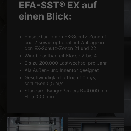
EFA-SST® EX auf
Zurück
einen Blick:
Datenschutzeinstellungen
Essenziell (1)
Essenzielle Cookies ermöglichen grundlegende Funktionen und sind für
die einwandfreie Funktion der Website erforderlich.
Einsetzbar in den EX-Schutz-Zonen 1
und 2 sowie optional auf Anfrage in
Cookie-Informationen anzeigen
den EX-Schutz-Zonen 21 und 22
Sta
Statistiken (1)
Windbelastbarkeit Klasse 2 bis 4
Bis zu 200.000 Lastwechsel pro Jahr
Statistik Cookies erfassen Informationen anonym. Diese Informationen
Als Außen- und Innentor geeignet
helfen uns zu verstehen, wie unsere Besucher unsere Website nutzen.
Geschwindigkeit: öffnen 1,0 m/s;
Cookie-Informationen anzeigen
schließen 0,5 m/s
Ext
Externe Medien (2)
Standard-Baugrößen bis B=4.000 mm,
H=5.000 mm
Inhalte von Videoplattformen und Social-Media-Plattformen werden
standardmäßig blockiert. Wenn Cookies von externen Medien akzeptiert
werden, bedarf der Zugriff auf diese Inhalte keiner manuellen
Einwilligung mehr.
Cookie-Informationen anzeigen