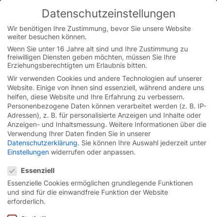
Datenschutzeinstellungen
You are currently on the Austrian German website.
Switch to the English version.
Wir benötigen Ihre Zustimmung, bevor Sie unsere Website
weiter besuchen können.
Continue
Skip
Wenn Sie unter 16 Jahre alt sind und Ihre Zustimmung zu
to
freiwilligen Diensten geben möchten, müssen Sie Ihre
content
Erziehungsberechtigten um Erlaubnis bitten.
Wir verwenden Cookies und andere Technologien auf unserer
Website. Einige von ihnen sind essenziell, während andere uns
helfen, diese Website und Ihre Erfahrung zu verbessern.
Personenbezogene Daten können verarbeitet werden (z. B. IP-
Adressen), z. B. für personalisierte Anzeigen und Inhalte oder
Anzeigen- und Inhaltsmessung.
Weitere Informationen über die
Verwendung Ihrer Daten finden Sie in unserer
Datenschutzerklärung
.
Sie können Ihre Auswahl jederzeit unter
Einstellungen
widerrufen oder anpassen.
Datenschutzeinstellungen
Essenziell
Essenzielle Cookies ermöglichen grundlegende Funktionen
und sind für die einwandfreie Funktion der Website
Schnelllauf-Spiraltor
erforderlich.
EFA-SST® EX.