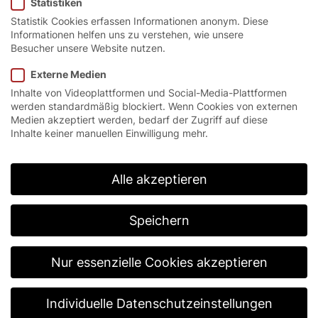
Statistiken
Statistik Cookies erfassen Informationen anonym. Diese
Informationen helfen uns zu verstehen, wie unsere
Besucher unsere Website nutzen.
Das klassische Hallentor
Externe Medien
Inhalte von Videoplattformen und Social-Media-Plattformen
für explosionsgefährdete
werden standardmäßig blockiert. Wenn Cookies von externen
Medien akzeptiert werden, bedarf der Zugriff auf diese
Bereiche.
Inhalte keiner manuellen Einwilligung mehr.
Das EFA-SST® EX ist sowohl für den Außen- als
Alle akzeptieren
auch für den Inneneinsatz in explosionsgefährdeten
Bereichen ausgelegt. Neben der hohen Öffnungs-
und Schließgeschwindigkeit überzeugt es
Speichern
insbesondere durch ein festes Torblatt mit enormer
Windbelastbarkeit und bester Dichtigkeit. Das
Torblatt besteht aus doppelwandigen
Nur essenzielle Cookies akzeptieren
Aluminiumlamellen und lässt sich mit transparenten
Sichtlamellen kombinieren.
Individuelle Datenschutzeinstellungen
Ebenso ist eine vollständig mit transparenten