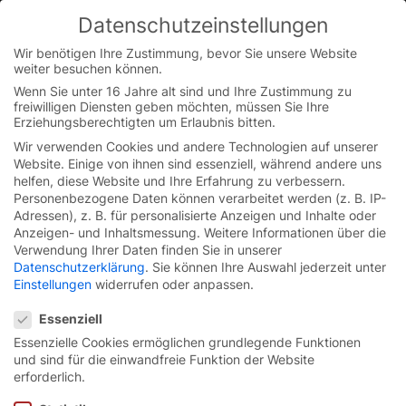
Skip
Datenschutzeinstellungen
to
You are currently on the Austrian German website.
content
Switch to the English version.
Wir benötigen Ihre Zustimmung, bevor Sie unsere Website
weiter besuchen können.
Continue
Wenn Sie unter 16 Jahre alt sind und Ihre Zustimmung zu
freiwilligen Diensten geben möchten, müssen Sie Ihre
Startseite
/
Kontakt
Erziehungsberechtigten um Erlaubnis bitten.
Wir verwenden Cookies und andere Technologien auf unserer
Website. Einige von ihnen sind essenziell, während andere uns
helfen, diese Website und Ihre Erfahrung zu verbessern.
Personenbezogene Daten können verarbeitet werden (z. B. IP-
Adressen), z. B. für personalisierte Anzeigen und Inhalte oder
Ihre persönlichen Daten
Anzeigen- und Inhaltsmessung.
Weitere Informationen über die
Verwendung Ihrer Daten finden Sie in unserer
Datenschutzerklärung
.
Sie können Ihre Auswahl jederzeit unter
Einstellungen
widerrufen oder anpassen.
Datenschutzeinstellungen
Essenziell
Essenzielle Cookies ermöglichen grundlegende Funktionen
und sind für die einwandfreie Funktion der Website
erforderlich.