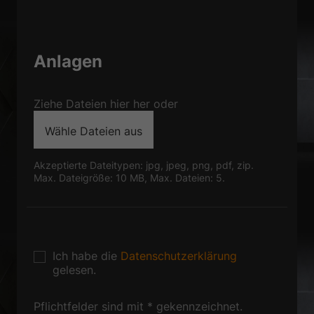
Datenschutzerklärung
Impressum
Sprache
Anlagen
Deutsch
Englisch
Ziehe Dateien hier her oder
Senden Sie mir bitte
Wähle Dateien aus
Informationsunterlagen zu
folgenden Themen per Mail:
Akzeptierte Dateitypen: jpg, jpeg, png, pdf, zip.
Max. Dateigröße: 10 MB, Max. Dateien: 5.
Gesamtprospekt
Schnelllauf-Spiraltore
Schnelllauf-Rolltore
Ich habe die
Datenschutzerklärung
gelesen.
Sicherheitstore
Explosionsschutz
Pflichtfelder sind mit * gekennzeichnet.