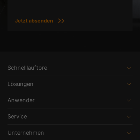
Maschinenschutztore
Fördertechnik
Reinraumtore
Laserscanner
EFA-SmartConnect®
EFA-SmartAssist®
Schnelllauftore
Nachhaltigkeit
Automobilindustrie
Lösungen
Flughafen
Anwender
Getränkeindustrie
Lebensmittelindustrie
Service
Logistik
Unternehmen
Pharmaindustrie