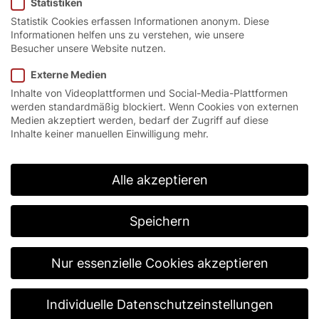
Statistiken
Statistik Cookies erfassen Informationen anonym. Diese
Informationen helfen uns zu verstehen, wie unsere
Besucher unsere Website nutzen.
EFA-SmartConnect®.
Externe Medien
Inhalte von Videoplattformen und Social-Media-Plattformen
werden standardmäßig blockiert. Wenn Cookies von externen
Mit EFA-SmartConnect® bietet EFAFLEX die IoT-
Medien akzeptiert werden, bedarf der Zugriff auf diese
Lösung für intelligente, vernetzte Tore. Die
Inhalte keiner manuellen Einwilligung mehr.
kostenfreie, benutzerfreundliche App ermöglicht ein
zentrales Monitoring und stellt den Status aller Tore
übersichtlich und in Echtzeit dar. Nach dem Prinzip
Alle akzeptieren
Diagnose – Service – Wartung können Sie Störungen
rechtzeitig vorbeugen und auch die Wartung
vorausschauend planen. Das minimiert nicht nur
Speichern
Stillstände, sondern senkt auch Betriebskosten.
Nur essenzielle Cookies akzeptieren
Individuelle Datenschutzeinstellungen