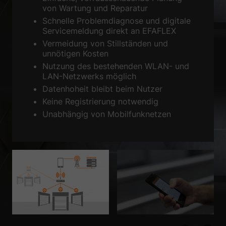
von Wartung und Reparatur
Zurück
Schnelle Problemdiagnose und digitale
Datenschutzeinstellungen
Servicemeldung direkt an EFAFLEX
Essenziell (1)
Vermeidung von Stillständen und
Essenzielle Cookies ermöglichen grundlegende Funktionen und sind für
unnötigen Kosten
die einwandfreie Funktion der Website erforderlich.
Nutzung des bestehenden WLAN- und
Cookie-Informationen anzeigen
LAN-Netzwerks möglich
Datenhoheit bleibt beim Nutzer
Sta
Statistiken (1)
Keine Registrierung notwendig
Statistik Cookies erfassen Informationen anonym. Diese Informationen
Unabhängig von Mobilfunknetzen
helfen uns zu verstehen, wie unsere Besucher unsere Website nutzen.
Cookie-Informationen anzeigen
Ext
Externe Medien (2)
Inhalte von Videoplattformen und Social-Media-Plattformen werden
standardmäßig blockiert. Wenn Cookies von externen Medien akzeptiert
werden, bedarf der Zugriff auf diese Inhalte keiner manuellen
Einwilligung mehr.
Cookie-Informationen anzeigen