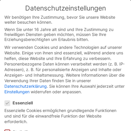
Skip
Datenschutzeinstellungen
to
You are currently on the Austrian German website.
content
Switch to the English version.
Wir benötigen Ihre Zustimmung, bevor Sie unsere Website
weiter besuchen können.
Continue
Wenn Sie unter 16 Jahre alt sind und Ihre Zustimmung zu
freiwilligen Diensten geben möchten, müssen Sie Ihre
Erziehungsberechtigten um Erlaubnis bitten.
Wir verwenden Cookies und andere Technologien auf unserer
Website. Einige von ihnen sind essenziell, während andere uns
helfen, diese Website und Ihre Erfahrung zu verbessern.
Personenbezogene Daten können verarbeitet werden (z. B. IP-
Adressen), z. B. für personalisierte Anzeigen und Inhalte oder
Anzeigen- und Inhaltsmessung.
Weitere Informationen über die
Verwendung Ihrer Daten finden Sie in unserer
Datenschutzerklärung
.
Sie können Ihre Auswahl jederzeit unter
Einstellungen
widerrufen oder anpassen.
Datenschutzeinstellungen
Essenziell
Essenzielle Cookies ermöglichen grundlegende Funktionen
und sind für die einwandfreie Funktion der Website
Die
intelligente
erforderlich.
Vernetzung
Ihrer Tore.