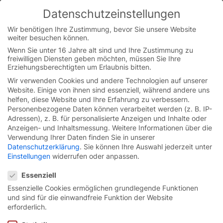
Skip
Datenschutzeinstellungen
to
You are currently on the Austrian German website.
content
Switch to the English version.
Wir benötigen Ihre Zustimmung, bevor Sie unsere Website
weiter besuchen können.
Continue
Wenn Sie unter 16 Jahre alt sind und Ihre Zustimmung zu
freiwilligen Diensten geben möchten, müssen Sie Ihre
Erziehungsberechtigten um Erlaubnis bitten.
Wir verwenden Cookies und andere Technologien auf unserer
Website. Einige von ihnen sind essenziell, während andere uns
helfen, diese Website und Ihre Erfahrung zu verbessern.
Personenbezogene Daten können verarbeitet werden (z. B. IP-
Adressen), z. B. für personalisierte Anzeigen und Inhalte oder
Anzeigen- und Inhaltsmessung.
Weitere Informationen über die
Verwendung Ihrer Daten finden Sie in unserer
Datenschutzerklärung
.
Sie können Ihre Auswahl jederzeit unter
Einstellungen
widerrufen oder anpassen.
Datenschutzeinstellungen
Essenziell
Essenzielle Cookies ermöglichen grundlegende Funktionen
und sind für die einwandfreie Funktion der Website
Tor-Lösungen für
Park-
erforderlich.
und Tiefgaragen.