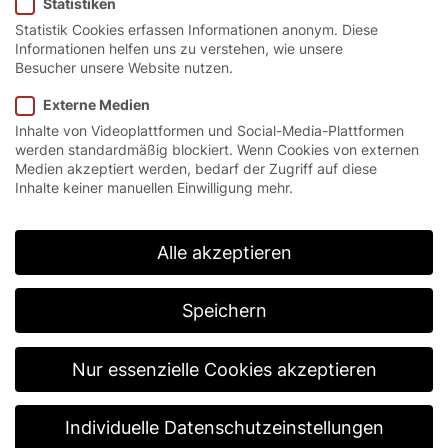
Statistiken
Statistik Cookies erfassen Informationen anonym. Diese
Informationen helfen uns zu verstehen, wie unsere
Besucher unsere Website nutzen.
Startseite
/
Lösungen
/
Branchen
/
Parkgaragen
Externe Medien
Inhalte von Videoplattformen und Social-Media-Plattformen
werden standardmäßig blockiert. Wenn Cookies von externen
Sicherer Objektschutz
Medien akzeptiert werden, bedarf der Zugriff auf diese
Inhalte keiner manuellen Einwilligung mehr.
und hohe
Schließgeschwindigkeiten
Alle akzeptieren
Park- und Tiefgaragen können einen sensiblen
Übergang im Gebäudeabschluss darstellen. Hohe
Speichern
Schließgeschwindigkeiten, eine einbruchhemmende
Konstruktion sowie eine auf viele tägliche
Lastwechsel ausgelegte Lebensdauer sind hier die
Nur essenzielle Cookies akzeptieren
Mindestanforderungen an ein zuverlässiges
Parkgaragentor. Schnelllauftore für Parksysteme von
EFAFLEX verhindern den Zutritt von Unbefugten,
Individuelle Datenschutzeinstellungen
öffnen und schließen innerhalb weniger