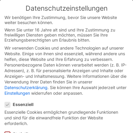
Skip
Datenschutzeinstellungen
to
You are currently on the Austrian German website.
content
Switch to the English version.
Wir benötigen Ihre Zustimmung, bevor Sie unsere Website
weiter besuchen können.
Continue
Wenn Sie unter 16 Jahre alt sind und Ihre Zustimmung zu
freiwilligen Diensten geben möchten, müssen Sie Ihre
Erziehungsberechtigten um Erlaubnis bitten.
Wir verwenden Cookies und andere Technologien auf unserer
Website. Einige von ihnen sind essenziell, während andere uns
helfen, diese Website und Ihre Erfahrung zu verbessern.
Personenbezogene Daten können verarbeitet werden (z. B. IP-
Adressen), z. B. für personalisierte Anzeigen und Inhalte oder
Anzeigen- und Inhaltsmessung.
Weitere Informationen über die
Verwendung Ihrer Daten finden Sie in unserer
Datenschutzerklärung
.
Sie können Ihre Auswahl jederzeit unter
Einstellungen
widerrufen oder anpassen.
Datenschutzeinstellungen
Essenziell
Essenzielle Cookies ermöglichen grundlegende Funktionen
und sind für die einwandfreie Funktion der Website
Top Service für
Höchste
erforderlich.
Ansprüche.