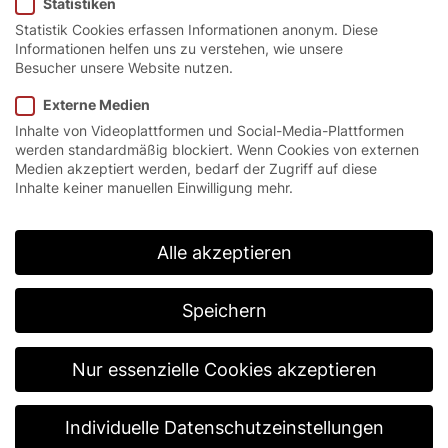
Statistiken
Statistik Cookies erfassen Informationen anonym. Diese
Informationen helfen uns zu verstehen, wie unsere
Besucher unsere Website nutzen.
Startseite
/
Service
Externe Medien
Inhalte von Videoplattformen und Social-Media-Plattformen
werden standardmäßig blockiert. Wenn Cookies von externen
Die EFAFLEX
Medien akzeptiert werden, bedarf der Zugriff auf diese
Inhalte keiner manuellen Einwilligung mehr.
Service-Vision.
Unser Anspruch als Weltmarkt- und
Alle akzeptieren
Technologieführer ist die permanente
Weiterentwicklung unserer Qualität, Kompetenz,
Zuverlässigkeit und Schnelligkeit zur Erfüllung der
Speichern
Kundenwünsche. Gemeinsam leben wir bei EFAFLEX
eine vertrauensvolle Zusammenarbeit mit dem Ziel
zukunftsorientierten Erfolges. Hohe Identifikation
Nur essenzielle Cookies akzeptieren
und Motivation aller Mitarbeiter sind das Fundament
für den besten Service am Markt.
Individuelle Datenschutzeinstellungen