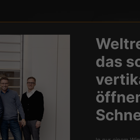
Weltr
das s
vertik
öffne
Schne
In nur einem Wi