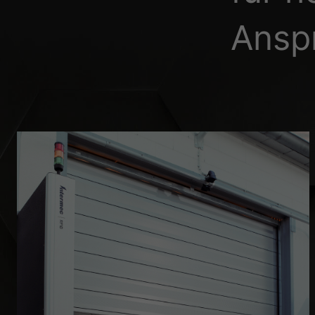
Essenziell (1)
Ansp
Essenzielle Cookies ermö
Statistiken (1)
Statistik Cookies erfas
Website nutzen.
Externe Medien 
Inhalte von Videoplattf
Medien akzeptiert werden