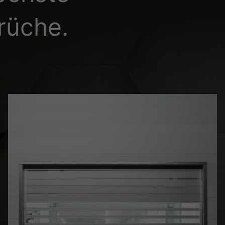
rüche.
glichen grundlegende Funktionen und sind für die einwandfreie Funktion der Web
Cookie-Informationen anzeigen
sen Informationen anonym. Diese Informationen helfen uns zu verstehen, wie uns
Cookie-Informationen anzeigen
(2)
ormen und Social-Media-Plattformen werden standardmäßig blockiert. Wenn Cook
, bedarf der Zugriff auf diese Inhalte keiner manuellen Einwilligung mehr.
Cookie-Informationen anzeigen
Datens