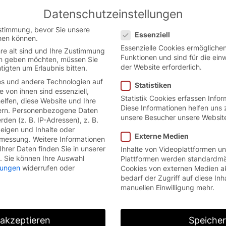
Datenschutzeinstellungen
Austrian German website.
English
Datenschutzeinstellungen
ion.
stimmung, bevor Sie unsere
Essenziell
hen können.
Essenzielle Cookies ermöglich
re alt sind und Ihre Zustimmung
Funktionen und sind für die ein
ten geben möchten, müssen Sie
der Website erforderlich.
tigten um Erlaubnis bitten.
s und andere Technologien auf
Statistiken
e von ihnen sind essenziell,
r führend
Statistik Cookies erfassen Info
lfen, diese Website und Ihre
Diese Informationen helfen uns 
rn.
Personenbezogene Daten
unsere Besucher unsere Websit
den (z. B. IP-Adressen), z. B.
zeigen und Inhalte oder
Externe Medien
smessung.
Weitere Informationen
hrer Daten finden Sie in unserer
Inhalte von Videoplattformen u
rsteller
vo
.
Sie können Ihre Auswahl
Plattformen werden standardmä
llungen
widerrufen oder
Cookies von externen Medien a
bedarf der Zugriff auf diese Inh
manuellen Einwilligung mehr.
 akzeptieren
Speiche