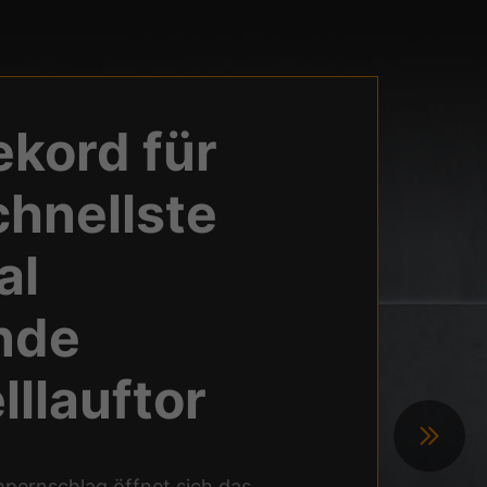
ekord für
chnellste
al
nde
lllauftor
mpernschlag öffnet sich das