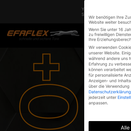
Skip
You are currently on the 
to
Switch to the English vers
content
Wir benötigen Ihre Zu
Website weiter besuc
Wenn Sie unter 16 Jah
zu freiwilligen Diens
Ihre Erziehungsberech
Wir verwenden Cookie
unserer Website. Einig
De
während andere uns he
Erfahrung zu verbesse
können verarbeitet wer
für personalisierte An
Anzeigen- und Inhalt
über die Verwendung I
He
Datenschutzerklärung
jederzeit unter
Einste
anpassen.
Alle