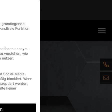
Continue
en grundlegende
wandfreie Funktion
e
rmationen anonym.
zu verstehen, wie
e nutzen.
nd Social-Media-
n
ßig blockiert. Wenn
kzeptiert werden,
alte keiner
rn