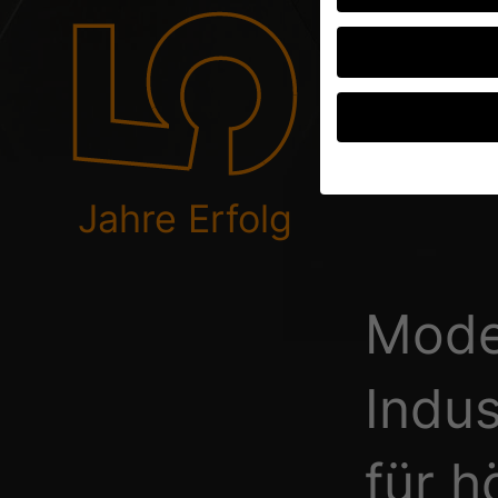
Sc
Sp
Jahre Erfolg
Wenn Sie unter 16 Jah
Erziehungsberechtigte
Wir verwenden Cookies
andere uns helfen, di
Mode
verarbeitet werden (z.
Inhaltsmessung.
Weite
Datenschutzerklärung
Hier finden Sie eine 
Indus
geben oder sich weite
Alle akzeptieren
für h
Datenschutzeinstellu