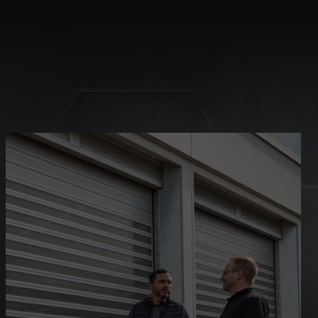
site erforderlich.
Statistiken
ere Besucher unsere
Externe Medien
ies von externen
chutzerklärung
Impressum