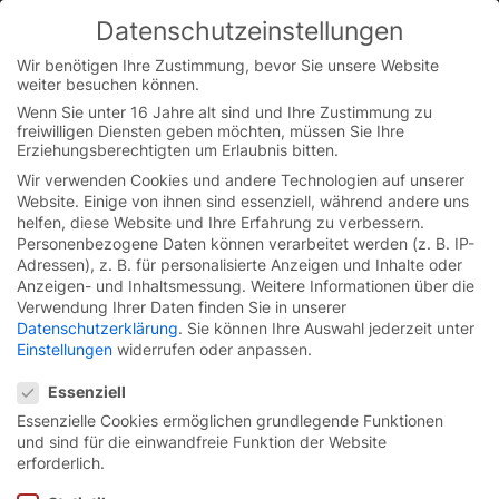
Datenschutzeinstellungen
You are currently on the Austrian German website.
Switch to the English version.
Wir benötigen Ihre Zustimmung, bevor Sie unsere Website
weiter besuchen können.
Continue
Skip
Wenn Sie unter 16 Jahre alt sind und Ihre Zustimmung zu
to
freiwilligen Diensten geben möchten, müssen Sie Ihre
Startseite
/
Unkategorisiert
/
Die Revolution der
content
Erziehungsberechtigten um Erlaubnis bitten.
Sicherheitskontrollen an Flughäfen
Wir verwenden Cookies und andere Technologien auf unserer
Website. Einige von ihnen sind essenziell, während andere uns
helfen, diese Website und Ihre Erfahrung zu verbessern.
Personenbezogene Daten können verarbeitet werden (z. B. IP-
Adressen), z. B. für personalisierte Anzeigen und Inhalte oder
Anzeigen- und Inhaltsmessung.
Weitere Informationen über die
Verwendung Ihrer Daten finden Sie in unserer
Datenschutzerklärung
.
Sie können Ihre Auswahl jederzeit unter
Einstellungen
widerrufen oder anpassen.
Datenschutzeinstellungen
Essenziell
Essenzielle Cookies ermöglichen grundlegende Funktionen
und sind für die einwandfreie Funktion der Website
erforderlich.