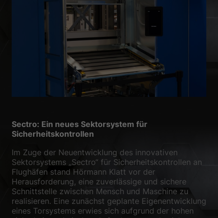
Zurück
Datenschutzeinstellungen
Essenziell (1)
Essenzielle Cookies ermöglichen grundlegende Funktionen und sind für
die einwandfreie Funktion der Website erforderlich.
Cookie-Informationen anzeigen
Sta
Statistiken (1)
Statistik Cookies erfassen Informationen anonym. Diese Informationen
helfen uns zu verstehen, wie unsere Besucher unsere Website nutzen.
Sectro: Ein neues Sektorsystem für
Cookie-Informationen anzeigen
Sicherheitskontrollen
Ext
Externe Medien (2)
Im Zuge der Neuentwicklung des innovativen
Sektorsystems „Sectro“ für Sicherheitskontrollen an
Inhalte von Videoplattformen und Social-Media-Plattformen werden
Flughäfen stand Hörmann Klatt vor der
standardmäßig blockiert. Wenn Cookies von externen Medien akzeptiert
Herausforderung, eine zuverlässige und sichere
werden, bedarf der Zugriff auf diese Inhalte keiner manuellen
Schnittstelle zwischen Mensch und Maschine zu
Einwilligung mehr.
realisieren. Eine zunächst geplante Eigenentwicklung
Cookie-Informationen anzeigen
eines Torsystems erwies sich aufgrund der hohen