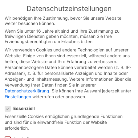
Skip
Datenschutzeinstellungen
to
You are currently on the Austrian German website.
content
Switch to the English version.
Wir benötigen Ihre Zustimmung, bevor Sie unsere Website
weiter besuchen können.
Continue
Wenn Sie unter 16 Jahre alt sind und Ihre Zustimmung zu
freiwilligen Diensten geben möchten, müssen Sie Ihre
Erziehungsberechtigten um Erlaubnis bitten.
Wir verwenden Cookies und andere Technologien auf unserer
Website. Einige von ihnen sind essenziell, während andere uns
helfen, diese Website und Ihre Erfahrung zu verbessern.
Personenbezogene Daten können verarbeitet werden (z. B. IP-
Adressen), z. B. für personalisierte Anzeigen und Inhalte oder
Anzeigen- und Inhaltsmessung.
Weitere Informationen über die
Verwendung Ihrer Daten finden Sie in unserer
Datenschutzerklärung
.
Sie können Ihre Auswahl jederzeit unter
Einstellungen
widerrufen oder anpassen.
Datenschutzeinstellungen
Essenziell
Essenzielle Cookies ermöglichen grundlegende Funktionen
und sind für die einwandfreie Funktion der Website
Ein Team, auf das Sie
erforderlich.
sich
verlassen
können.