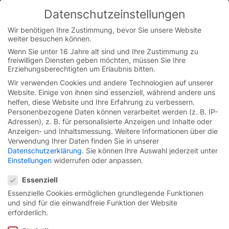
Skip
Datenschutzeinstellungen
to
You are currently on the Austrian German website.
content
Switch to the English version.
Wir benötigen Ihre Zustimmung, bevor Sie unsere Website
weiter besuchen können.
Continue
Wenn Sie unter 16 Jahre alt sind und Ihre Zustimmung zu
freiwilligen Diensten geben möchten, müssen Sie Ihre
Erziehungsberechtigten um Erlaubnis bitten.
Wir verwenden Cookies und andere Technologien auf unserer
Website. Einige von ihnen sind essenziell, während andere uns
helfen, diese Website und Ihre Erfahrung zu verbessern.
Personenbezogene Daten können verarbeitet werden (z. B. IP-
Adressen), z. B. für personalisierte Anzeigen und Inhalte oder
Anzeigen- und Inhaltsmessung.
Weitere Informationen über die
Verwendung Ihrer Daten finden Sie in unserer
Datenschutzerklärung
.
Sie können Ihre Auswahl jederzeit unter
Einstellungen
widerrufen oder anpassen.
Datenschutzeinstellungen
Essenziell
Essenzielle Cookies ermöglichen grundlegende Funktionen
und sind für die einwandfreie Funktion der Website
High-Performance-Line
erforderlich.