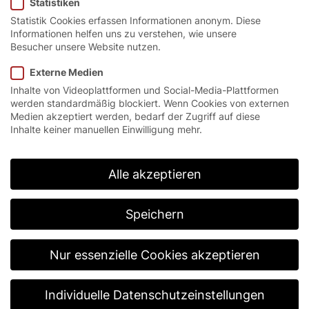
Statistiken
Tore für maximale
Statistik Cookies erfassen Informationen anonym. Diese
Informationen helfen uns zu verstehen, wie unsere
Prozessleistung.
Besucher unsere Website nutzen.
Externe Medien
Inhalte von Videoplattformen und Social-Media-Plattformen
werden standardmäßig blockiert. Wenn Cookies von externen
Medien akzeptiert werden, bedarf der Zugriff auf diese
Startseite
/
Produkte
/
High-Performance-Line
Inhalte keiner manuellen Einwilligung mehr.
Wenn Geschwindigkeit,
Alle akzeptieren
Verfügbarkeit und
Speichern
Prozesssicherheit
entscheidend sind.
Nur essenzielle Cookies akzeptieren
Unsere High-Performance-Line ist die Antwort auf
Individuelle Datenschutzeinstellungen
höchste industrielle Anforderungen. Wo Prozesse in