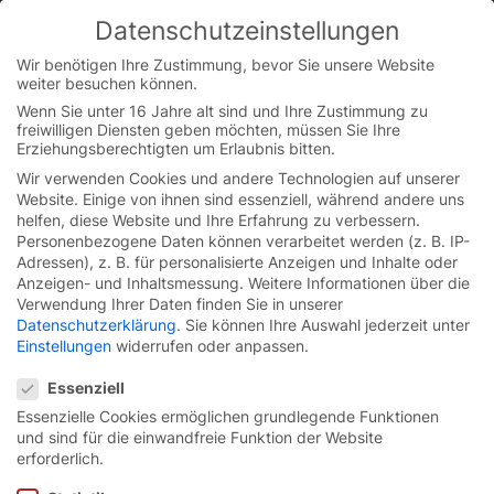
Datenschutzeinstellungen
You are currently on the Austrian German website.
Switch to the English version.
Wir benötigen Ihre Zustimmung, bevor Sie unsere Website
weiter besuchen können.
Continue
Skip
Wenn Sie unter 16 Jahre alt sind und Ihre Zustimmung zu
to
freiwilligen Diensten geben möchten, müssen Sie Ihre
content
Erziehungsberechtigten um Erlaubnis bitten.
Wir verwenden Cookies und andere Technologien auf unserer
Website. Einige von ihnen sind essenziell, während andere uns
helfen, diese Website und Ihre Erfahrung zu verbessern.
Personenbezogene Daten können verarbeitet werden (z. B. IP-
Adressen), z. B. für personalisierte Anzeigen und Inhalte oder
Anzeigen- und Inhaltsmessung.
Weitere Informationen über die
Verwendung Ihrer Daten finden Sie in unserer
Datenschutzerklärung
.
Sie können Ihre Auswahl jederzeit unter
Einstellungen
widerrufen oder anpassen.
Datenschutzeinstellungen
Essenziell
Essenzielle Cookies ermöglichen grundlegende Funktionen
und sind für die einwandfreie Funktion der Website
Essential-Spiraltor
EFA-
erforderlich.
STR® N Flex.