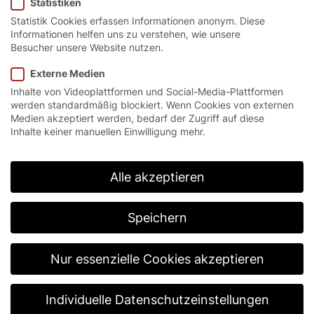
Statistiken
Statistik Cookies erfassen Informationen anonym. Diese
Informationen helfen uns zu verstehen, wie unsere
Besucher unsere Website nutzen.
Schnell. Flexibel.
Externe Medien
Inhalte von Videoplattformen und Social-Media-Plattformen
Effizient.
werden standardmäßig blockiert. Wenn Cookies von externen
Medien akzeptiert werden, bedarf der Zugriff auf diese
Inhalte keiner manuellen Einwilligung mehr.
Das EFA-STR® N Flex wurde für schnelle und
wirtschaftliche Abläufe im täglichen Betrieb
entwickelt. Die flexible Torblattkonstruktion eignet
Alle akzeptieren
sich ideal für Innenbereiche mit hohem
Verkehrsaufkommen.
Speichern
Nur essenzielle Cookies akzeptieren
Individuelle Datenschutzeinstellungen