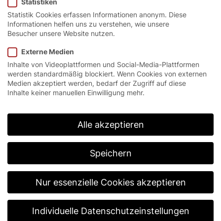
Statistiken
Statistik Cookies erfassen Informationen anonym. Diese
Informationen helfen uns zu verstehen, wie unsere
Besucher unsere Website nutzen.
Energie clever sparen.
Externe Medien
Inhalte von Videoplattformen und Social-Media-Plattformen
werden standardmäßig blockiert. Wenn Cookies von externen
Das EFA-SST® N Therm kombiniert hohe
Medien akzeptiert werden, bedarf der Zugriff auf diese
Wärmedämmung mit moderner Tortechnik für
Inhalte keiner manuellen Einwilligung mehr.
Industrie und Gewerbe. Ideal für beheizte Hallen und
Werkstätten, in denen Energieeffizienz, ruhige
Abläufe und zuverlässige Funktion im täglichen
Alle akzeptieren
Betrieb entscheidend sind.
Speichern
Nur essenzielle Cookies akzeptieren
Individuelle Datenschutzeinstellungen