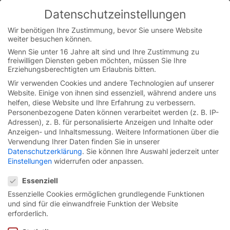
Datenschutzeinstellungen
You are currently on the Austrian German website.
Switch to the English version.
Wir benötigen Ihre Zustimmung, bevor Sie unsere Website
weiter besuchen können.
Continue
Skip
Wenn Sie unter 16 Jahre alt sind und Ihre Zustimmung zu
to
freiwilligen Diensten geben möchten, müssen Sie Ihre
content
Erziehungsberechtigten um Erlaubnis bitten.
Wir verwenden Cookies und andere Technologien auf unserer
Website. Einige von ihnen sind essenziell, während andere uns
helfen, diese Website und Ihre Erfahrung zu verbessern.
Personenbezogene Daten können verarbeitet werden (z. B. IP-
Adressen), z. B. für personalisierte Anzeigen und Inhalte oder
Anzeigen- und Inhaltsmessung.
Weitere Informationen über die
Verwendung Ihrer Daten finden Sie in unserer
Datenschutzerklärung
.
Sie können Ihre Auswahl jederzeit unter
Einstellungen
widerrufen oder anpassen.
Datenschutzeinstellungen
Essenziell
Essenzielle Cookies ermöglichen grundlegende Funktionen
und sind für die einwandfreie Funktion der Website
Essential-Spiraltor
EFA-
erforderlich.
SST® N Therm.