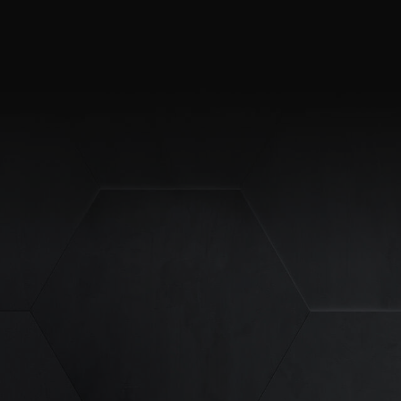
site erforderlich.
Statistiken
ere Besucher unsere
Externe Medien
ies von externen
chutzerklärung
Impressum