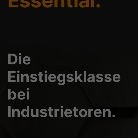
Essential.
Essenziell (1)
Essenzielle Cookies ermö
Statistiken (1)
Statistik Cookies erfas
Website nutzen.
Die
Einstiegsklasse
Externe Medien 
Inhalte von Videoplattf
bei
Medien akzeptiert werden
Industrietoren.