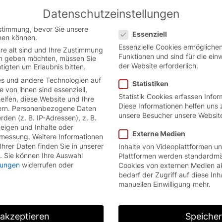
Datenschutzeinstellungen
Austrian German website.
English
Datenschutzeinstellungen
ion.
stimmung, bevor Sie unsere
Essenziell
hen können.
Essenzielle Cookies ermöglich
re alt sind und Ihre Zustimmung
Funktionen und sind für die ein
ten geben möchten, müssen Sie
der Website erforderlich.
tigten um Erlaubnis bitten.
s und andere Technologien auf
Statistiken
e von ihnen sind essenziell,
Statistik Cookies erfassen Info
lfen, diese Website und Ihre
Diese Informationen helfen uns 
rn.
Personenbezogene Daten
unsere Besucher unsere Websit
den (z. B. IP-Adressen), z. B.
zeigen und Inhalte oder
Externe Medien
smessung.
Weitere Informationen
hrer Daten finden Sie in unserer
Inhalte von Videoplattformen u
.
Sie können Ihre Auswahl
Plattformen werden standardmä
llungen
widerrufen oder
Cookies von externen Medien a
bedarf der Zugriff auf diese Inh
manuellen Einwilligung mehr.
 akzeptieren
Speiche