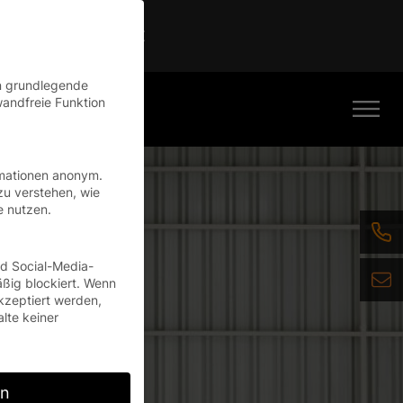
Continue
en grundlegende
wandfreie Funktion
rmationen anonym.
zu verstehen, wie
e nutzen.
nd Social-Media-
ßig blockiert. Wenn
kzeptiert werden,
alte keiner
rn