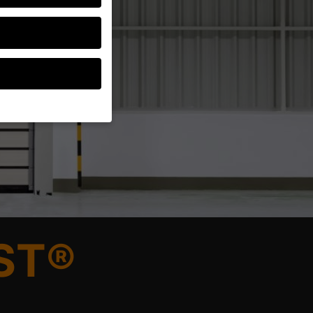
ten, müssen Sie Ihre
d essenziell, während
ten können
r Anzeigen- und
rer
ST®
g zu ganzen Kategorien
wählen.
Zurück