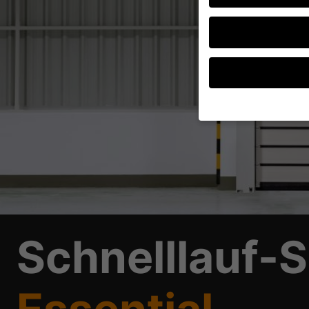
Wenn Sie unter 16 Jah
Erziehungsberechtigte
Wir verwenden Cookies
andere uns helfen, di
verarbeitet werden (z.
Inhaltsmessung.
Weite
Datenschutzerklärung
Schnelllauf-S
Hier finden Sie eine 
geben oder sich weite
Alle akzeptieren
Datenschutzeinstellu