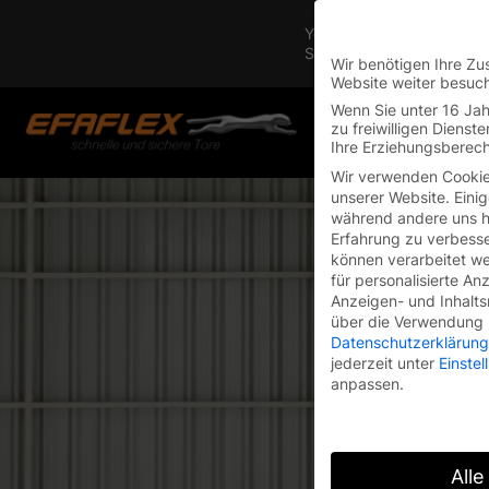
You are currently on the 
Switch to the English vers
Wir benötigen Ihre Zu
Website weiter besuc
Skip
Wenn Sie unter 16 Jah
to
zu freiwilligen Diens
Ihre Erziehungsberech
content
Wir verwenden Cookie
unserer Website. Einig
während andere uns he
Erfahrung zu verbesse
können verarbeitet wer
für personalisierte An
Anzeigen- und Inhalt
über die Verwendung I
Datenschutzerklärung
jederzeit unter
Einste
anpassen.
Alle