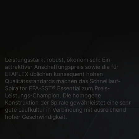
glichen grundlegende Funktionen und sind für die einwandfreie Funktion der Web
Cookie-Informationen anzeigen
sen Informationen anonym. Diese Informationen helfen uns zu verstehen, wie uns
Leistungsstark, robust, ökonomisch: Ein
Cookie-Informationen anzeigen
attraktiver Anschaffungspreis sowie die für
(2)
EFAFLEX üblichen konsequent hohen
Qualitätsstandards machen das Schnelllauf-
ormen und Social-Media-Plattformen werden standardmäßig blockiert. Wenn Cook
Spiraltor EFA-SST® Essential zum Preis-
, bedarf der Zugriff auf diese Inhalte keiner manuellen Einwilligung mehr.
Leistungs-Champion. Die homogene
Cookie-Informationen anzeigen
Konstruktion der Spirale gewährleistet eine sehr
gute Laufkultur in Verbindung mit ausreichend
Datens
hoher Geschwindigkeit.