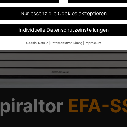
Nur essenzielle Cookies akzeptieren
Individuelle Datenschutzeinstellungen
Cookie-Details
Datenschutzerklärung
Impressum
Datenschutzeinstellungen
re alt sind und Ihre Zustimmung zu freiwilligen Diensten geben möch
n um Erlaubnis bitten.
 und andere Technologien auf unserer Website. Einige von ihnen sin
ese Website und Ihre Erfahrung zu verbessern.
Personenbezogene Da
 B. IP-Adressen), z. B. für personalisierte Anzeigen und Inhalte ode
re Informationen über die Verwendung Ihrer Daten finden Sie in unse
.
piraltor
EFA-S
Übersicht über alle verwendeten Cookies. Sie können Ihre Einwilligun
re Informationen anzeigen lassen und so nur bestimmte Cookies aus
Speichern
Nur essenzielle Cookies akzeptieren
ngen