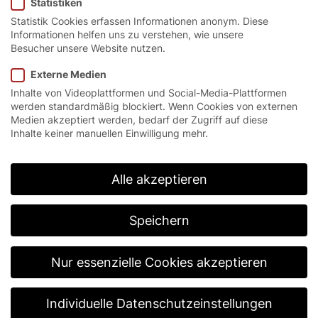
Statistiken
Statistik Cookies erfassen Informationen anonym. Diese
Informationen helfen uns zu verstehen, wie unsere
Besucher unsere Website nutzen.
Das flexible
Externe Medien
Inhalte von Videoplattformen und Social-Media-Plattformen
Multifunktionstalent.
werden standardmäßig blockiert. Wenn Cookies von externen
Medien akzeptiert werden, bedarf der Zugriff auf diese
Inhalte keiner manuellen Einwilligung mehr.
Das Schnelllauf-Rolltor EFA-SRT® Soft Touch ist ein
speziell für die intensive industrielle Anwendung
konzipiertes Innentor. Es ist kollisionsresistent,
Alle akzeptieren
funktionssicher, platzsparend und wartungsarm und
daher besonders empfehlenswert für Einsatzgebiete
mit starkem Personenverkehr.
Speichern
Nur essenzielle Cookies akzeptieren
Individuelle Datenschutzeinstellungen