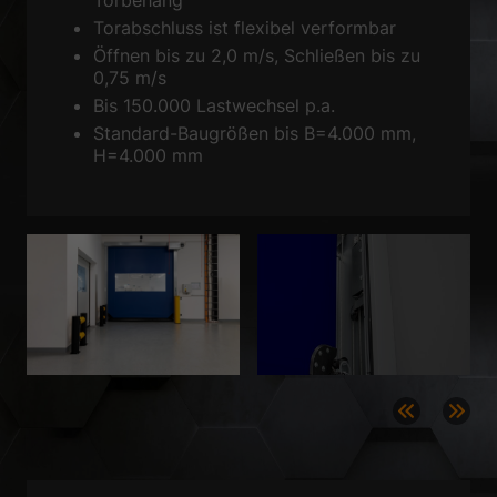
Torabschluss ist flexibel verformbar
Zurück
Öffnen bis zu 2,0 m/s, Schließen bis zu
Datenschutzeinstellungen
0,75 m/s
Essenziell (1)
Bis 150.000 Lastwechsel p.a.
Essenzielle Cookies ermöglichen grundlegende Funktionen und sind für
Standard-Baugrößen bis B=4.000 mm,
die einwandfreie Funktion der Website erforderlich.
H=4.000 mm
Cookie-Informationen anzeigen
Sta
Statistiken (1)
Statistik Cookies erfassen Informationen anonym. Diese Informationen
helfen uns zu verstehen, wie unsere Besucher unsere Website nutzen.
Cookie-Informationen anzeigen
Ext
Externe Medien (2)
Inhalte von Videoplattformen und Social-Media-Plattformen werden
standardmäßig blockiert. Wenn Cookies von externen Medien akzeptiert
werden, bedarf der Zugriff auf diese Inhalte keiner manuellen
Einwilligung mehr.
Cookie-Informationen anzeigen