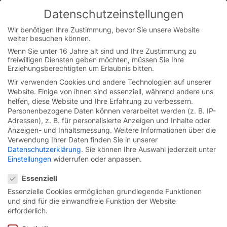
Datenschutzeinstellungen
You are currently on the Austrian German website.
Switch to the English version.
Wir benötigen Ihre Zustimmung, bevor Sie unsere Website
weiter besuchen können.
Continue
Skip
Wenn Sie unter 16 Jahre alt sind und Ihre Zustimmung zu
to
freiwilligen Diensten geben möchten, müssen Sie Ihre
content
Erziehungsberechtigten um Erlaubnis bitten.
Wir verwenden Cookies und andere Technologien auf unserer
Website. Einige von ihnen sind essenziell, während andere uns
helfen, diese Website und Ihre Erfahrung zu verbessern.
Personenbezogene Daten können verarbeitet werden (z. B. IP-
Adressen), z. B. für personalisierte Anzeigen und Inhalte oder
Anzeigen- und Inhaltsmessung.
Weitere Informationen über die
Verwendung Ihrer Daten finden Sie in unserer
Datenschutzerklärung
.
Sie können Ihre Auswahl jederzeit unter
Einstellungen
widerrufen oder anpassen.
Datenschutzeinstellungen
Essenziell
Essenzielle Cookies ermöglichen grundlegende Funktionen
und sind für die einwandfreie Funktion der Website
Schnelllauf-Rolltor
EFA-
erforderlich.
SRT® Soft Touch.