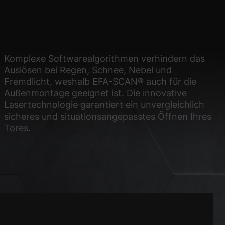
site erforderlich.
Statistiken
Komplexe Softwarealgorithmen verhindern das
Auslösen bei Regen, Schnee, Nebel und
ere Besucher unsere
Fremdlicht, weshalb EFA-SCAN® auch für die
Außenmontage geeignet ist. Die innovative
Lasertechnologie garantiert ein unvergleichlich
Externe Medien
sicheres und situationsangepasstes Öffnen Ihres
Tores.
ies von externen
chutzerklärung
Impressum