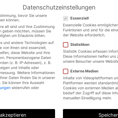
Datenschutzeinstellungen
Austrian German website.
English
Datenschutzeinstellungen
ion.
stimmung, bevor Sie unsere
Essenziell
hen können.
Essenzielle Cookies ermöglich
re alt sind und Ihre Zustimmung
Funktionen und sind für die ein
ten geben möchten, müssen Sie
der Website erforderlich.
tigten um Erlaubnis bitten.
s und andere Technologien auf
Statistiken
e von ihnen sind essenziell,
Statistik Cookies erfassen Info
lfen, diese Website und Ihre
Diese Informationen helfen uns 
rn.
Personenbezogene Daten
unsere Besucher unsere Websit
den (z. B. IP-Adressen), z. B.
zeigen und Inhalte oder
Externe Medien
smessung.
Weitere Informationen
hrer Daten finden Sie in unserer
Inhalte von Videoplattformen u
.
Sie können Ihre Auswahl
Plattformen werden standardmä
llungen
widerrufen oder
Cookies von externen Medien a
bedarf der Zugriff auf diese Inh
manuellen Einwilligung mehr.
 akzeptieren
Speiche