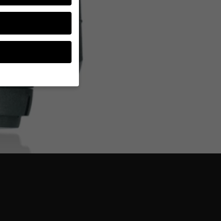
ten, müssen Sie Ihre
d essenziell, während
ten können
r Anzeigen- und
rer
g zu ganzen Kategorien
wählen.
Zurück