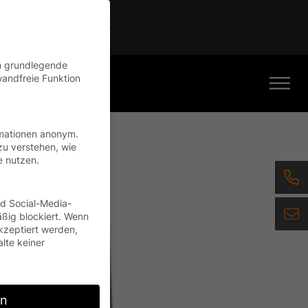
Continue
en grundlegende
wandfreie Funktion
rmationen anonym.
zu verstehen, wie
e nutzen.
nd Social-Media-
ßig blockiert. Wenn
kzeptiert werden,
alte keiner
rn