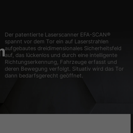
glichen grundlegende Funktionen und sind für die einwandfreie Funktion der Web
Cookie-Informationen anzeigen
Der patentierte Laserscanner EFA-SCAN®
spannt vor dem Tor ein auf Laserstrahlen
sen Informationen anonym. Diese Informationen helfen uns zu verstehen, wie uns
m
aufgebautes dreidimensionales Sicherheitsfeld
auf, das lückenlos und durch eine intelligente
Cookie-Informationen anzeigen
Richtungserkennung, Fahrzeuge erfasst und
deren Bewegung verfolgt. Situativ wird das Tor
(2)
dann bedarfsgerecht geöffnet.
ormen und Social-Media-Plattformen werden standardmäßig blockiert. Wenn Cook
, bedarf der Zugriff auf diese Inhalte keiner manuellen Einwilligung mehr.
Cookie-Informationen anzeigen
Datens