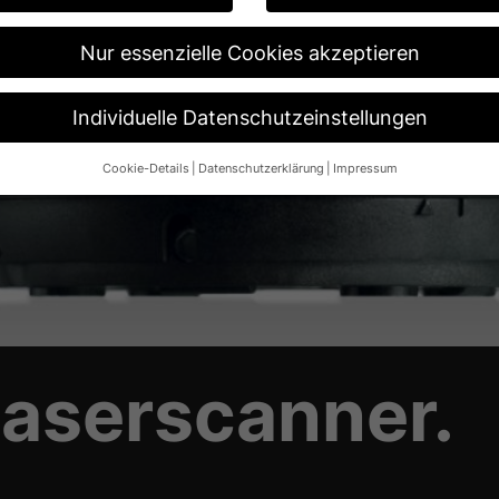
Nur essenzielle Cookies akzeptieren
Individuelle Datenschutzeinstellungen
Cookie-Details
Datenschutzerklärung
Impressum
Datenschutzeinstellungen
re alt sind und Ihre Zustimmung zu freiwilligen Diensten geben möch
n um Erlaubnis bitten.
 und andere Technologien auf unserer Website. Einige von ihnen sin
ese Website und Ihre Erfahrung zu verbessern.
Personenbezogene Da
 B. IP-Adressen), z. B. für personalisierte Anzeigen und Inhalte ode
re Informationen über die Verwendung Ihrer Daten finden Sie in unse
.
aserscanner.
Übersicht über alle verwendeten Cookies. Sie können Ihre Einwilligun
re Informationen anzeigen lassen und so nur bestimmte Cookies aus
Speichern
Nur essenzielle Cookies akzeptieren
ngen