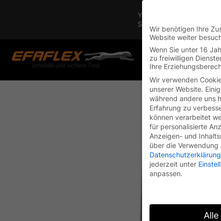
You are currently on the 
Switch to the English vers
Wir benötigen Ihre Zu
Website weiter besuc
Skip
Wenn Sie unter 16 Jah
to
zu freiwilligen Diens
Ihre Erziehungsberech
content
Wir verwenden Cookie
unserer Website. Einig
während andere uns he
Erfahrung zu verbesse
können verarbeitet wer
für personalisierte An
Anzeigen- und Inhalt
über die Verwendung I
Datenschutzerklärung
jederzeit unter
Einste
anpassen.
Alle