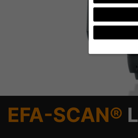
Wenn Sie unter 16 Jah
Erziehungsberechtigte
Wir verwenden Cookies
andere uns helfen, di
verarbeitet werden (z.
Inhaltsmessung.
Weite
Datenschutzerklärung
EFA-SCAN®
L
Hier finden Sie eine 
geben oder sich weite
Alle akzeptieren
Datenschutzeinstellu