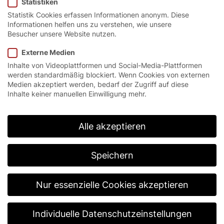
Statistiken
Statistik Cookies erfassen Informationen anonym. Diese
Informationen helfen uns zu verstehen, wie unsere
Starker Anfahrschutz.
Besucher unsere Website nutzen.
Externe Medien
Der FlexCore Bollard bietet eine Reihe durchdachter
Inhalte von Videoplattformen und Social-Media-Plattformen
Funktionen zum Schutz von Umgebung und
werden standardmäßig blockiert. Wenn Cookies von externen
Infrastruktur. Die drehbare Abdeckung lenkt seitliche
Medien akzeptiert werden, bedarf der Zugriff auf diese
Stöße ab und minimiert so die Gefahr von
Inhalte keiner manuellen Einwilligung mehr.
Beschädigungen. Das Design ohne hervorstehende
Schrauben oder Befestigungen verringert das Risiko
des Hängenbleibens.
Alle akzeptieren
Ein spannungsentlastender Dämpfer im
Fundamentanker sorgt dafür, dass die Kräfte nicht
Speichern
auf den Betonboden übertragen werden. Der
stoßdämpfende Lastenring und der Kern des Pollers
nehmen direkte Stöße auf und verteilen diese, um
Nur essenzielle Cookies akzeptieren
Schäden an der Umgebung zu vermeiden. Je nach
Bedarf ist der Poller in den Ausführungen 4“ und 6“
erhältlich.
Individuelle Datenschutzeinstellungen