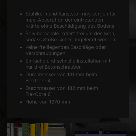
Zurück
Stahlkern und Kunststoffring sorgen für
Datenschutzeinstellungen
max. Absorption der eintretenden
Essenziell (1)
Kräfte ohne Beschädigung des Bodens
Essenzielle Cookies ermöglichen grundlegende Funktionen und sind für
Polymerschale rotiert frei um den Kern,
die einwandfreie Funktion der Website erforderlich.
sodass Stöße sicher abgeleitet werden
Cookie-Informationen anzeigen
Keine freiliegenden Beschläge oder
Verschraubungen
Sta
Statistiken (1)
Einfache und schnelle Installation mit
nur drei Betonschrauben
Statistik Cookies erfassen Informationen anonym. Diese Informationen
helfen uns zu verstehen, wie unsere Besucher unsere Website nutzen.
Durchmesser von 131 mm beim
FlexCore 4”
Cookie-Informationen anzeigen
Durchmesser von 182 mm beim
Ext
Externe Medien (2)
FlexCore 6”
Höhe von 1370 mm
Inhalte von Videoplattformen und Social-Media-Plattformen werden
standardmäßig blockiert. Wenn Cookies von externen Medien akzeptiert
werden, bedarf der Zugriff auf diese Inhalte keiner manuellen
Einwilligung mehr.
Cookie-Informationen anzeigen