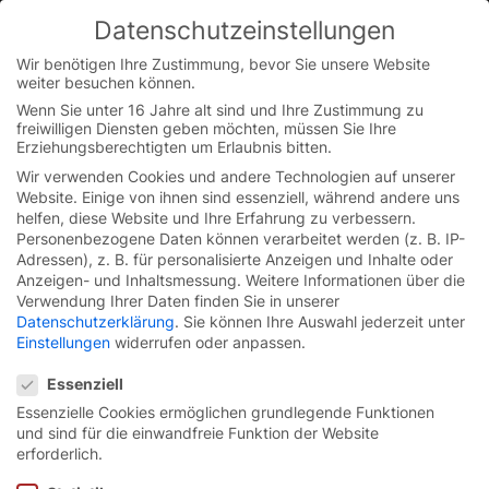
Datenschutzeinstellungen
You are currently on the Austrian German website.
Switch to the English version.
Wir benötigen Ihre Zustimmung, bevor Sie unsere Website
weiter besuchen können.
Continue
Skip
Wenn Sie unter 16 Jahre alt sind und Ihre Zustimmung zu
to
freiwilligen Diensten geben möchten, müssen Sie Ihre
content
Erziehungsberechtigten um Erlaubnis bitten.
Wir verwenden Cookies und andere Technologien auf unserer
Website. Einige von ihnen sind essenziell, während andere uns
helfen, diese Website und Ihre Erfahrung zu verbessern.
Personenbezogene Daten können verarbeitet werden (z. B. IP-
Adressen), z. B. für personalisierte Anzeigen und Inhalte oder
Anzeigen- und Inhaltsmessung.
Weitere Informationen über die
Verwendung Ihrer Daten finden Sie in unserer
Datenschutzerklärung
.
Sie können Ihre Auswahl jederzeit unter
Einstellungen
widerrufen oder anpassen.
Datenschutzeinstellungen
Essenziell
Essenzielle Cookies ermöglichen grundlegende Funktionen
und sind für die einwandfreie Funktion der Website
FlexCore
Bollard.
erforderlich.