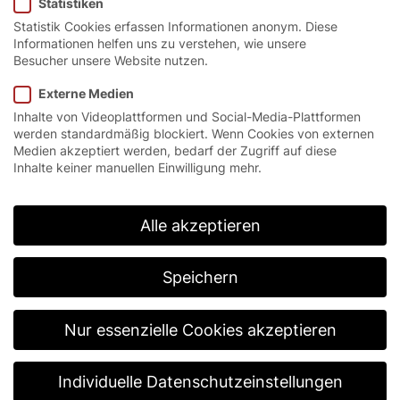
Statistiken
Statistik Cookies erfassen Informationen anonym. Diese
Informationen helfen uns zu verstehen, wie unsere
Besucher unsere Website nutzen.
Externe Medien
Inhalte von Videoplattformen und Social-Media-Plattformen
werden standardmäßig blockiert. Wenn Cookies von externen
Problemlos
Medien akzeptiert werden, bedarf der Zugriff auf diese
Inhalte keiner manuellen Einwilligung mehr.
Parken in
Alle akzeptieren
Fernost:
Speichern
Parksystemtore
Nur essenzielle Cookies akzeptieren
Individuelle Datenschutzeinstellungen
Parkhäuser, Parkplätze, Park-and-Ride, City