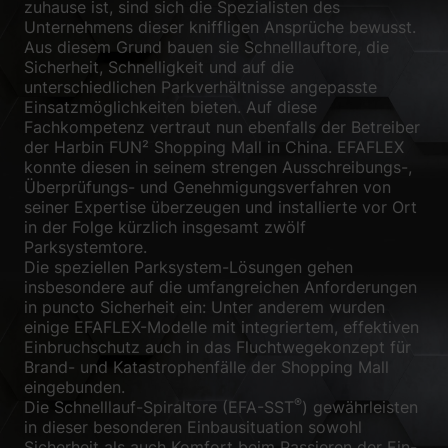
zuhause ist, sind sich die Spezialisten des
Unternehmens dieser kniffligen Ansprüche bewusst.
Aus diesem Grund bauen sie Schnelllauftore, die
Sicherheit, Schnelligkeit und auf die
unterschiedlichen Parkverhältnisse angepasste
Einsatzmöglichkeiten bieten. Auf diese
Fachkompetenz vertraut nun ebenfalls der Betreiber
der Harbin FUN² Shopping Mall in China. EFAFLEX
konnte diesen in seinem strengen Ausschreibungs-,
Überprüfungs- und Genehmigungsverfahren von
seiner Expertise überzeugen und installierte vor Ort
in der Folge kürzlich insgesamt zwölf
Parksystemtore.
Die speziellen Parksystem-Lösungen gehen
insbesondere auf die umfangreichen Anforderungen
in puncto Sicherheit ein: Unter anderem wurden
einige EFAFLEX-Modelle mit integriertem, effektiven
Einbruchschutz auch in das Fluchtwegekonzept für
Brand- und Katastrophenfälle der Shopping Mall
eingebunden.
®
Die Schnelllauf-Spiraltore (EFA-SST
) gewährleisten
in dieser besonderen Einbausituation sowohl
Sicherheit als auch Komfort beim Passieren der Ein-