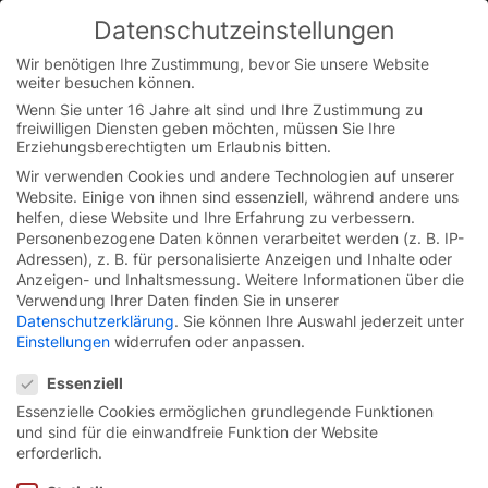
Datenschutzeinstellungen
You are currently on the Austrian German website.
Switch to the English version.
Wir benötigen Ihre Zustimmung, bevor Sie unsere Website
weiter besuchen können.
Continue
Skip
Wenn Sie unter 16 Jahre alt sind und Ihre Zustimmung zu
to
freiwilligen Diensten geben möchten, müssen Sie Ihre
Startseite
/
Blog
/
Problemlos Parken in Fernost:
content
Erziehungsberechtigten um Erlaubnis bitten.
Parksystemtore
Wir verwenden Cookies und andere Technologien auf unserer
Website. Einige von ihnen sind essenziell, während andere uns
helfen, diese Website und Ihre Erfahrung zu verbessern.
Personenbezogene Daten können verarbeitet werden (z. B. IP-
Adressen), z. B. für personalisierte Anzeigen und Inhalte oder
Anzeigen- und Inhaltsmessung.
Weitere Informationen über die
Verwendung Ihrer Daten finden Sie in unserer
Datenschutzerklärung
.
Sie können Ihre Auswahl jederzeit unter
Einstellungen
widerrufen oder anpassen.
Datenschutzeinstellungen
Essenziell
Essenzielle Cookies ermöglichen grundlegende Funktionen
und sind für die einwandfreie Funktion der Website
erforderlich.