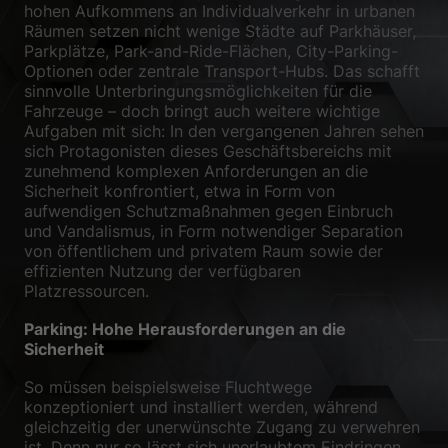
hohen Aufkommens an Individualverkehr in urbanen
Räumen setzen nicht wenige Städte auf Parkhäuser,
Zurück
Parkplätze, Park-and-Ride-Flächen, City-Parking-
Datenschutzeinstellungen
Essenziell (1)
Optionen oder zentrale Transport-Hubs. Das schafft
sinnvolle Unterbringungsmöglichkeiten für die
Essenzielle Cookies ermöglichen grundlegende Funktionen und sind für
Fahrzeuge – doch bringt auch weitere wichtige
die einwandfreie Funktion der Website erforderlich.
Aufgaben mit sich: In den vergangenen Jahren sehen
Cookie-Informationen anzeigen
sich Protagonisten dieses Geschäftsbereichs mit
zunehmend komplexen Anforderungen an die
Sta
Statistiken (1)
Sicherheit konfrontiert, etwa in Form von
aufwendigen Schutzmaßnahmen gegen Einbruch
Statistik Cookies erfassen Informationen anonym. Diese Informationen
und Vandalismus, in Form notwendiger Separation
helfen uns zu verstehen, wie unsere Besucher unsere Website nutzen.
von öffentlichem und privatem Raum sowie der
Cookie-Informationen anzeigen
effizienten Nutzung der verfügbaren
Platzressourcen.
Ext
Externe Medien (2)
Parking: Hohe Herausforderungen an die
Inhalte von Videoplattformen und Social-Media-Plattformen werden
Sicherheit
standardmäßig blockiert. Wenn Cookies von externen Medien akzeptiert
werden, bedarf der Zugriff auf diese Inhalte keiner manuellen
So müssen beispielsweise Fluchtwege
Einwilligung mehr.
konzeptioniert und installiert werden, während
Cookie-Informationen anzeigen
gleichzeitig der unerwünschte Zugang zu verwehren
ist. Denn nur so lässt sich unerlaubtem Eindringen