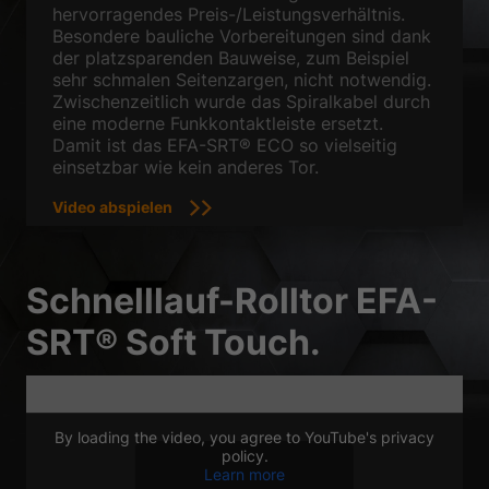
hervorragendes Preis-/Leistungsverhältnis.
Zurück
Besondere bauliche Vorbereitungen sind dank
der platzsparenden Bauweise, zum Beispiel
Datenschutzeinstellungen
Essenziell (1)
sehr schmalen Seitenzargen, nicht notwendig.
Zwischenzeitlich wurde das Spiralkabel durch
Essenzielle Cookies ermöglichen grundlegende Funktionen und sind für
eine moderne Funkkontaktleiste ersetzt.
die einwandfreie Funktion der Website erforderlich.
Damit ist das EFA-SRT® ECO so vielseitig
Cookie-Informationen anzeigen
einsetzbar wie kein anderes Tor.
Sta
Statistiken (1)
Video abspielen
Statistik Cookies erfassen Informationen anonym. Diese Informationen
helfen uns zu verstehen, wie unsere Besucher unsere Website nutzen.
Schnelllauf-Rolltor EFA-
Cookie-Informationen anzeigen
SRT® Soft Touch.
Ext
Externe Medien (2)
Inhalte von Videoplattformen und Social-Media-Plattformen werden
standardmäßig blockiert. Wenn Cookies von externen Medien akzeptiert
werden, bedarf der Zugriff auf diese Inhalte keiner manuellen
Einwilligung mehr.
By loading the video, you agree to YouTube's privacy
policy.
Cookie-Informationen anzeigen
Learn more