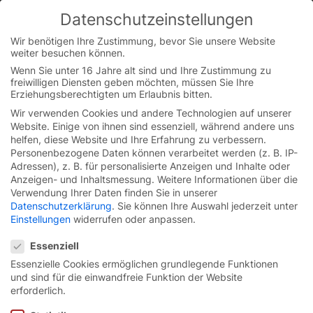
Skip
Datenschutzeinstellungen
to
You are currently on the Austrian German website.
content
Switch to the English version.
Wir benötigen Ihre Zustimmung, bevor Sie unsere Website
weiter besuchen können.
Continue
Wenn Sie unter 16 Jahre alt sind und Ihre Zustimmung zu
freiwilligen Diensten geben möchten, müssen Sie Ihre
Erziehungsberechtigten um Erlaubnis bitten.
Wir verwenden Cookies und andere Technologien auf unserer
Startseite
/
Mediathek
/
Serie R
Website. Einige von ihnen sind essenziell, während andere uns
helfen, diese Website und Ihre Erfahrung zu verbessern.
Personenbezogene Daten können verarbeitet werden (z. B. IP-
Adressen), z. B. für personalisierte Anzeigen und Inhalte oder
Anzeigen- und Inhaltsmessung.
Weitere Informationen über die
Videos zu unseren
Verwendung Ihrer Daten finden Sie in unserer
Datenschutzerklärung
.
Sie können Ihre Auswahl jederzeit unter
Rolltoren
Einstellungen
widerrufen oder anpassen.
Datenschutzeinstellungen
Essenziell
Essenzielle Cookies ermöglichen grundlegende Funktionen
und sind für die einwandfreie Funktion der Website
erforderlich.
Schnelllauf-Rolltor EFA-