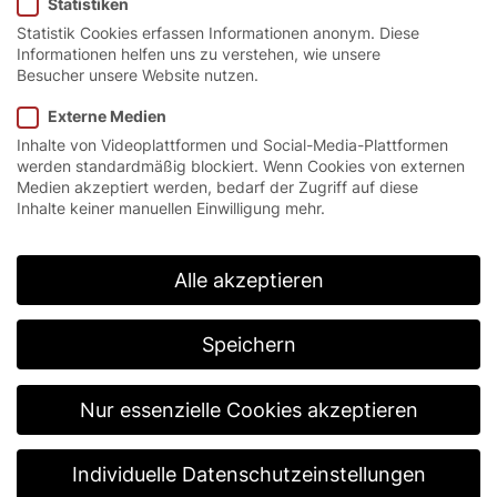
Statistiken
SRT®.
Statistik Cookies erfassen Informationen anonym. Diese
Informationen helfen uns zu verstehen, wie unsere
Besucher unsere Website nutzen.
Externe Medien
By loading the video, you agree to YouTube's privacy
policy.
Inhalte von Videoplattformen und Social-Media-Plattformen
Learn more
werden standardmäßig blockiert. Wenn Cookies von externen
Medien akzeptiert werden, bedarf der Zugriff auf diese
Load video
Inhalte keiner manuellen Einwilligung mehr.
Always unblock YouTube
Alle akzeptieren
Speichern
EFA-SRT® – BAU 2017
Das EFAFLEX Schnelllauf-Rolltor, individuelle
Nur essenzielle Cookies akzeptieren
Bedruckung nach Kundenwunsch.
Video abspielen
Individuelle Datenschutzeinstellungen