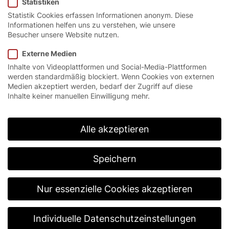
Statistiken
EFA-SST® Efficient.
Statistik Cookies erfassen Informationen anonym. Diese
Informationen helfen uns zu verstehen, wie unsere
Besucher unsere Website nutzen.
Externe Medien
By loading the video, you agree to YouTube's privacy
policy.
Inhalte von Videoplattformen und Social-Media-Plattformen
Learn more
werden standardmäßig blockiert. Wenn Cookies von externen
Medien akzeptiert werden, bedarf der Zugriff auf diese
Load video
Inhalte keiner manuellen Einwilligung mehr.
Always unblock YouTube
Alle akzeptieren
Speichern
EFAFLEX EFA-SST® Efficient
– Serie EFAPROTECT
Nur essenzielle Cookies akzeptieren
Einzigartig: Schmale Zargen und
Widerstandsklasse 2. Das EFA-SST® Efficient
Individuelle Datenschutzeinstellungen
ist ein platzsparendes und federloses