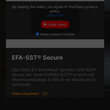
By loading the video, you agree to YouTube's privacy
Zurück
policy.
Datenschutzeinstellungen
Learn more
Essenziell (1)
Load video
Essenzielle Cookies ermöglichen grundlegende Funktionen und sind für
die einwandfreie Funktion der Website erforderlich.
Always unblock YouTube
Cookie-Informationen anzeigen
Sta
Statistiken (1)
Statistik Cookies erfassen Informationen anonym. Diese Informationen
EFA-SST® Secure
helfen uns zu verstehen, wie unsere Besucher unsere Website nutzen.
Cookie-Informationen anzeigen
Das EFAFLEX Schnelllauf-Spiraltor EFA-SST®
Secure der Serie EFAPROTECT® erreicht mit
Ext
Externe Medien (2)
Widerstandsklasse 4 (WK 4) ein Maximum an
Sicherheit.
Inhalte von Videoplattformen und Social-Media-Plattformen werden
standardmäßig blockiert. Wenn Cookies von externen Medien akzeptiert
werden, bedarf der Zugriff auf diese Inhalte keiner manuellen
Video abspielen
Einwilligung mehr.
Cookie-Informationen anzeigen