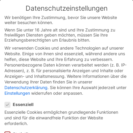
Skip
Datenschutzeinstellungen
to
You are currently on the Austrian German website.
content
Switch to the English version.
Wir benötigen Ihre Zustimmung, bevor Sie unsere Website
weiter besuchen können.
Continue
Wenn Sie unter 16 Jahre alt sind und Ihre Zustimmung zu
freiwilligen Diensten geben möchten, müssen Sie Ihre
Erziehungsberechtigten um Erlaubnis bitten.
Wir verwenden Cookies und andere Technologien auf unserer
Startseite
/
Mediathek
/
Serie EFAPROTECT
Website. Einige von ihnen sind essenziell, während andere uns
helfen, diese Website und Ihre Erfahrung zu verbessern.
Personenbezogene Daten können verarbeitet werden (z. B. IP-
Adressen), z. B. für personalisierte Anzeigen und Inhalte oder
Anzeigen- und Inhaltsmessung.
Weitere Informationen über die
Videos zu Toren der Serie
Verwendung Ihrer Daten finden Sie in unserer
Datenschutzerklärung
.
Sie können Ihre Auswahl jederzeit unter
EFAPROTECT
Einstellungen
widerrufen oder anpassen.
Datenschutzeinstellungen
Essenziell
Essenzielle Cookies ermöglichen grundlegende Funktionen
und sind für die einwandfreie Funktion der Website
erforderlich.
Schnelllauf-Spiraltor