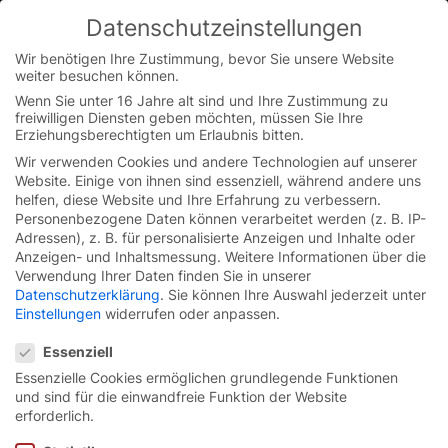
Skip
Datenschutzeinstellungen
to
You are currently on the Austrian German website.
content
Switch to the English version.
Wir benötigen Ihre Zustimmung, bevor Sie unsere Website
weiter besuchen können.
Continue
Wenn Sie unter 16 Jahre alt sind und Ihre Zustimmung zu
freiwilligen Diensten geben möchten, müssen Sie Ihre
Erziehungsberechtigten um Erlaubnis bitten.
Wir verwenden Cookies und andere Technologien auf unserer
Startseite
/
Mediathek
/
Next Generation
Website. Einige von ihnen sind essenziell, während andere uns
helfen, diese Website und Ihre Erfahrung zu verbessern.
Personenbezogene Daten können verarbeitet werden (z. B. IP-
Adressen), z. B. für personalisierte Anzeigen und Inhalte oder
Anzeigen- und Inhaltsmessung.
Weitere Informationen über die
Videos zu den Next-
Verwendung Ihrer Daten finden Sie in unserer
Datenschutzerklärung
.
Sie können Ihre Auswahl jederzeit unter
Generation Toren
Einstellungen
widerrufen oder anpassen.
Datenschutzeinstellungen
Essenziell
Essenzielle Cookies ermöglichen grundlegende Funktionen
und sind für die einwandfreie Funktion der Website
erforderlich.
Next Generation