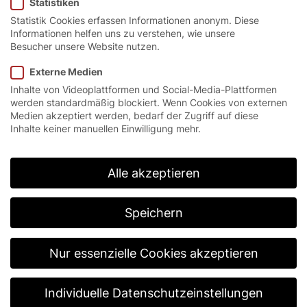
Statistiken
Statistik Cookies erfassen Informationen anonym. Diese
Informationen helfen uns zu verstehen, wie unsere
Besucher unsere Website nutzen.
By loading the video, you agree to YouTube's privacy
policy.
Learn more
Externe Medien
Inhalte von Videoplattformen und Social-Media-Plattformen
Load video
werden standardmäßig blockiert. Wenn Cookies von externen
Medien akzeptiert werden, bedarf der Zugriff auf diese
Always unblock YouTube
Inhalte keiner manuellen Einwilligung mehr.
Alle akzeptieren
Customizing der Next
Generation Plattformtore
Speichern
Erfahren Sie in unserem neuen Tutorial von
Nur essenzielle Cookies akzeptieren
EFAFLEX alles über das Customizing unserer
Next Generation Plattformtore! In diesem
zeigen wir Ihnen die vielfältigen Möglichkeiten
Individuelle Datenschutzeinstellungen
der Individualisierung unserer Tore, um diese