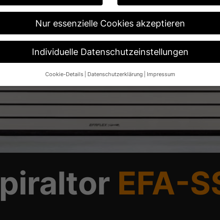
Nur essenzielle Cookies akzeptieren
Individuelle Datenschutzeinstellungen
Cookie-Details
Datenschutzerklärung
Impressum
Datenschutzeinstellungen
re alt sind und Ihre Zustimmung zu freiwilligen Diensten geben möch
n um Erlaubnis bitten.
 und andere Technologien auf unserer Website. Einige von ihnen sin
ese Website und Ihre Erfahrung zu verbessern.
Personenbezogene Da
 B. IP-Adressen), z. B. für personalisierte Anzeigen und Inhalte ode
re Informationen über die Verwendung Ihrer Daten finden Sie in unse
.
piraltor
EFA-S
Übersicht über alle verwendeten Cookies. Sie können Ihre Einwilligun
re Informationen anzeigen lassen und so nur bestimmte Cookies aus
Speichern
Nur essenzielle Cookies akzeptieren
ngen