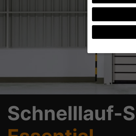
Wenn Sie unter 16 Jah
Erziehungsberechtigte
Wir verwenden Cookies
andere uns helfen, di
verarbeitet werden (z.
Inhaltsmessung.
Weite
Datenschutzerklärung
Schnelllauf-S
Hier finden Sie eine 
geben oder sich weite
Alle akzeptieren
Datenschutzeinstellu