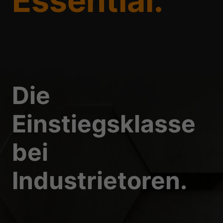
Essential.
Essenziell (1)
Essenzielle Cookies ermö
Statistiken (1)
Statistik Cookies erfas
Website nutzen.
Die
Einstiegsklasse
Externe Medien 
Inhalte von Videoplattf
bei
Medien akzeptiert werden
Industrietoren.