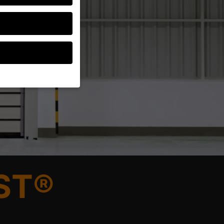
ten, müssen Sie Ihre
d essenziell, während
ten können
r Anzeigen- und
rer
ST®
g zu ganzen Kategorien
wählen.
Zurück