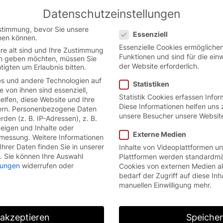
Datenschutzeinstellungen
Austrian German website.
English
Datenschutzeinstellungen
ion.
stimmung, bevor Sie unsere
Essenziell
hen können.
Essenzielle Cookies ermöglich
re alt sind und Ihre Zustimmung
Funktionen und sind für die ein
ten geben möchten, müssen Sie
der Website erforderlich.
tigten um Erlaubnis bitten.
s und andere Technologien auf
Statistiken
e von ihnen sind essenziell,
Statistik Cookies erfassen Info
lfen, diese Website und Ihre
Diese Informationen helfen uns 
rn.
Personenbezogene Daten
unsere Besucher unsere Websit
den (z. B. IP-Adressen), z. B.
zeigen und Inhalte oder
Externe Medien
smessung.
Weitere Informationen
hrer Daten finden Sie in unserer
Inhalte von Videoplattformen u
.
Sie können Ihre Auswahl
Plattformen werden standardmä
llungen
widerrufen oder
Cookies von externen Medien a
bedarf der Zugriff auf diese Inh
manuellen Einwilligung mehr.
 akzeptieren
Speiche