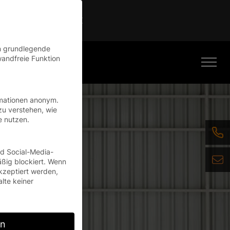
Continue
en grundlegende
wandfreie Funktion
rmationen anonym.
zu verstehen, wie
e nutzen.
nd Social-Media-
ßig blockiert. Wenn
kzeptiert werden,
alte keiner
rn