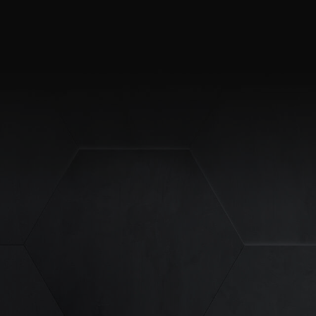
site erforderlich.
Statistiken
ere Besucher unsere
Externe Medien
ies von externen
chutzerklärung
Impressum