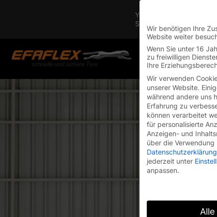
You are currently on the 
Switch to the English vers
Wir benötigen Ihre Zu
Website weiter besuc
Skip
Wenn Sie unter 16 Jah
to
zu freiwilligen Diens
Ihre Erziehungsberech
content
Wir verwenden Cookie
unserer Website. Einig
während andere uns he
Erfahrung zu verbesse
können verarbeitet wer
für personalisierte An
Anzeigen- und Inhalt
über die Verwendung I
Datenschutzerklärung
jederzeit unter
Einste
anpassen.
Alle