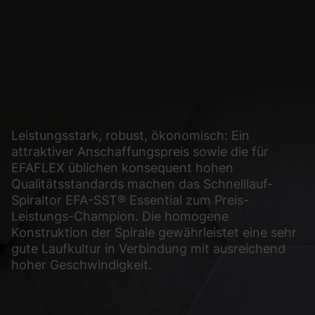
glichen grundlegende Funktionen und sind für die einwandfreie Funktion der Web
Cookie-Informationen anzeigen
sen Informationen anonym. Diese Informationen helfen uns zu verstehen, wie uns
Leistungsstark, robust, ökonomisch: Ein
Cookie-Informationen anzeigen
attraktiver Anschaffungspreis sowie die für
(2)
EFAFLEX üblichen konsequent hohen
Qualitätsstandards machen das Schnelllauf-
ormen und Social-Media-Plattformen werden standardmäßig blockiert. Wenn Cook
Spiraltor EFA-SST® Essential zum Preis-
, bedarf der Zugriff auf diese Inhalte keiner manuellen Einwilligung mehr.
Leistungs-Champion. Die homogene
Cookie-Informationen anzeigen
Konstruktion der Spirale gewährleistet eine sehr
gute Laufkultur in Verbindung mit ausreichend
Datens
hoher Geschwindigkeit.