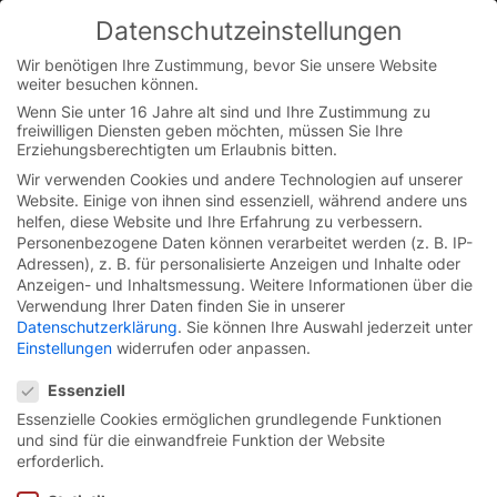
Datenschutzeinstellungen
You are currently on the Austrian German website.
Switch to the English version.
Wir benötigen Ihre Zustimmung, bevor Sie unsere Website
weiter besuchen können.
Continue
Skip
Wenn Sie unter 16 Jahre alt sind und Ihre Zustimmung zu
to
freiwilligen Diensten geben möchten, müssen Sie Ihre
Startseite
/
Presse
/
Fokus auf Nachhaltigkeit: EFAFLEX ist
content
Erziehungsberechtigten um Erlaubnis bitten.
neues Mitglied bei DGNB
Wir verwenden Cookies und andere Technologien auf unserer
Website. Einige von ihnen sind essenziell, während andere uns
helfen, diese Website und Ihre Erfahrung zu verbessern.
Personenbezogene Daten können verarbeitet werden (z. B. IP-
Adressen), z. B. für personalisierte Anzeigen und Inhalte oder
Anzeigen- und Inhaltsmessung.
Weitere Informationen über die
Verwendung Ihrer Daten finden Sie in unserer
Datenschutzerklärung
.
Sie können Ihre Auswahl jederzeit unter
Einstellungen
widerrufen oder anpassen.
Datenschutzeinstellungen
Essenziell
Essenzielle Cookies ermöglichen grundlegende Funktionen
und sind für die einwandfreie Funktion der Website
erforderlich.