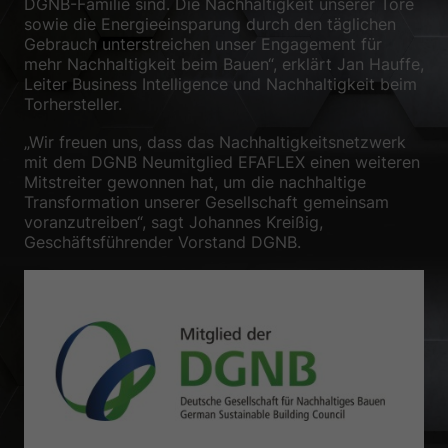
DGNB-Familie sind. Die Nachhaltigkeit unserer Tore
sowie die Energieeinsparung durch den täglichen
Zurück
Gebrauch unterstreichen unser Engagement für
Datenschutzeinstellungen
mehr Nachhaltigkeit beim Bauen“, erklärt Jan Hauffe,
Essenziell (1)
Leiter Business Intelligence und Nachhaltigkeit beim
Torhersteller.
Essenzielle Cookies ermöglichen grundlegende Funktionen und sind für
die einwandfreie Funktion der Website erforderlich.
„Wir freuen uns, dass das Nachhaltigkeitsnetzwerk
Cookie-Informationen anzeigen
mit dem DGNB Neumitglied EFAFLEX einen weiteren
Mitstreiter gewonnen hat, um die nachhaltige
Sta
Statistiken (1)
Transformation unserer Gesellschaft gemeinsam
voranzutreiben“, sagt Johannes Kreißig,
Statistik Cookies erfassen Informationen anonym. Diese Informationen
helfen uns zu verstehen, wie unsere Besucher unsere Website nutzen.
Geschäftsführender Vorstand DGNB.
Cookie-Informationen anzeigen
Ext
Externe Medien (2)
Inhalte von Videoplattformen und Social-Media-Plattformen werden
standardmäßig blockiert. Wenn Cookies von externen Medien akzeptiert
werden, bedarf der Zugriff auf diese Inhalte keiner manuellen
Einwilligung mehr.
Cookie-Informationen anzeigen