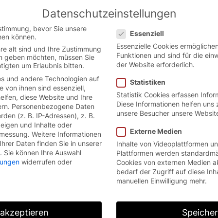
Datenschutzeinstellungen
Austrian German website.
English
Datenschutzeinstellungen
ion.
stimmung, bevor Sie unsere
Essenziell
hen können.
Essenzielle Cookies ermöglich
re alt sind und Ihre Zustimmung
Funktionen und sind für die ein
ten geben möchten, müssen Sie
der Website erforderlich.
tigten um Erlaubnis bitten.
s und andere Technologien auf
Statistiken
e von ihnen sind essenziell,
Statistik Cookies erfassen Info
lfen, diese Website und Ihre
Diese Informationen helfen uns 
rn.
Personenbezogene Daten
unsere Besucher unsere Websit
den (z. B. IP-Adressen), z. B.
zeigen und Inhalte oder
Externe Medien
smessung.
Weitere Informationen
hrer Daten finden Sie in unserer
Inhalte von Videoplattformen u
.
Sie können Ihre Auswahl
Plattformen werden standardmä
llungen
widerrufen oder
Cookies von externen Medien a
bedarf der Zugriff auf diese Inh
manuellen Einwilligung mehr.
 akzeptieren
Speiche