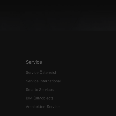
site erforderlich.
Statistiken
ere Besucher unsere
Externe Medien
Service
ies von externen
Service Österreich
Service International
Smarte Services
chutzerklärung
Impressum
BIM (BIMobject)
Architekten-Service