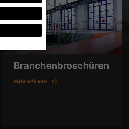
ten, müssen Sie Ihre
Branchenbroschüren
d essenziell, während
ten können
Mehr erfahren
r Anzeigen- und
rer
g zu ganzen Kategorien
wählen.
Zurück