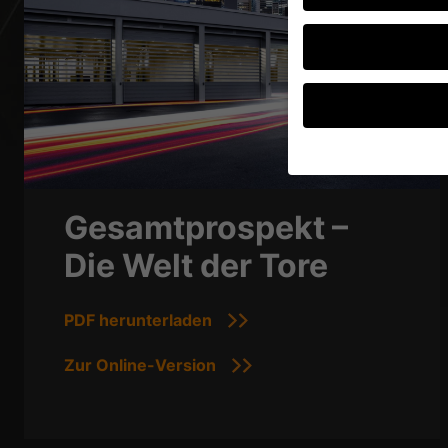
Wenn Sie unter 16 Jah
Gesamtprospekt –
Erziehungsberechtigte
Wir verwenden Cookies
Die Welt der Tore
andere uns helfen, di
verarbeitet werden (z.
Inhaltsmessung.
Weite
PDF herunterladen
Datenschutzerklärung
Hier finden Sie eine 
geben oder sich weite
Zur Online-Version
Alle akzeptieren
Datenschutzeinstellu