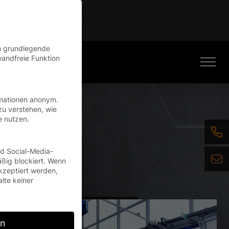
Continue
en grundlegende
wandfreie Funktion
rmationen anonym.
zu verstehen, wie
e nutzen.
nd Social-Media-
ßig blockiert. Wenn
kzeptiert werden,
alte keiner
rn