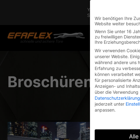
Skip
You are currently on the 
to
Switch to the English vers
content
Wir benötigen Ihre Zu
Website weiter besuc
Wenn Sie unter 16 Jah
zu freiwilligen Diens
Startseite
/
Downloadbereich
/
Broschüren
Ihre Erziehungsberech
Wir verwenden Cookie
unserer Website. Einig
während andere uns he
Erfahrung zu verbesse
können verarbeitet wer
Broschüren.
für personalisierte An
Anzeigen- und Inhalt
über die Verwendung I
Datenschutzerklärung
jederzeit unter
Einste
anpassen.
Alle