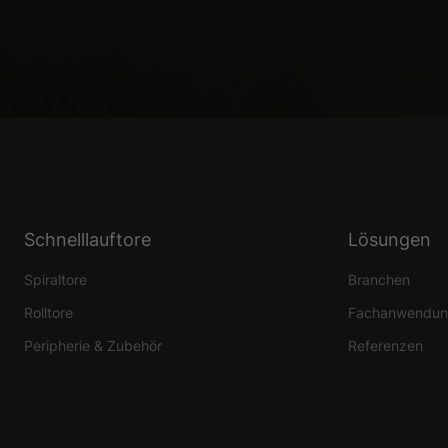
Essenziell (1)
Essenzielle Cookies ermö
Statistiken (1)
Statistik Cookies erfas
Website nutzen.
Externe Medien 
Schnelllauftore
Lösungen
Inhalte von Videoplattf
Spiraltore
Branchen
Medien akzeptiert werden
Rolltore
Fachanwendun
Peripherie & Zubehör
Referenzen