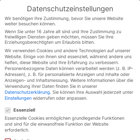
Datenschutzeinstellungen
You are currently on the Austrian German website.
Switch to the English version.
Wir benötigen Ihre Zustimmung, bevor Sie unsere Website
weiter besuchen können.
Continue
Skip
Wenn Sie unter 16 Jahre alt sind und Ihre Zustimmung zu
to
freiwilligen Diensten geben möchten, müssen Sie Ihre
content
Erziehungsberechtigten um Erlaubnis bitten.
Wir verwenden Cookies und andere Technologien auf unserer
Schnelllauftore
Website. Einige von ihnen sind essenziell, während andere uns
helfen, diese Website und Ihre Erfahrung zu verbessern.
Personenbezogene Daten können verarbeitet werden (z. B. IP-
Lösungen
Adressen), z. B. für personalisierte Anzeigen und Inhalte oder
Anzeigen- und Inhaltsmessung.
Weitere Informationen über die
Verwendung Ihrer Daten finden Sie in unserer
Anwender
Datenschutzerklärung
.
Sie können Ihre Auswahl jederzeit unter
Einstellungen
widerrufen oder anpassen.
Service
Datenschutzeinstellungen
Essenziell
Essenzielle Cookies ermöglichen grundlegende Funktionen
Unternehmen
und sind für die einwandfreie Funktion der Website
erforderlich.
Karriere