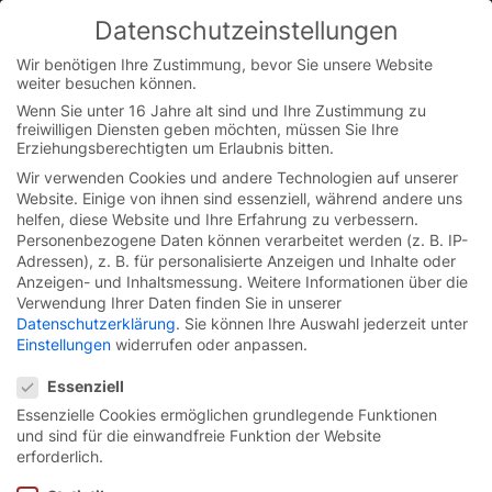
Datenschutzeinstellungen
You are currently on the Austrian German website.
Switch to the English version.
Wir benötigen Ihre Zustimmung, bevor Sie unsere Website
weiter besuchen können.
Continue
Skip
Wenn Sie unter 16 Jahre alt sind und Ihre Zustimmung zu
to
freiwilligen Diensten geben möchten, müssen Sie Ihre
content
Erziehungsberechtigten um Erlaubnis bitten.
Wir verwenden Cookies und andere Technologien auf unserer
Schnelllauftore
Website. Einige von ihnen sind essenziell, während andere uns
helfen, diese Website und Ihre Erfahrung zu verbessern.
Personenbezogene Daten können verarbeitet werden (z. B. IP-
Lösungen
Adressen), z. B. für personalisierte Anzeigen und Inhalte oder
Anzeigen- und Inhaltsmessung.
Weitere Informationen über die
Verwendung Ihrer Daten finden Sie in unserer
Anwender
Datenschutzerklärung
.
Sie können Ihre Auswahl jederzeit unter
Einstellungen
widerrufen oder anpassen.
Service
Datenschutzeinstellungen
Essenziell
Essenzielle Cookies ermöglichen grundlegende Funktionen
Unternehmen
und sind für die einwandfreie Funktion der Website
erforderlich.
Karriere