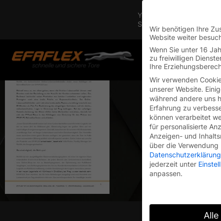
You are currently on the 
Switch to the English vers
Wir benötigen Ihre Zu
Website weiter besuc
Skip
Wenn Sie unter 16 Jah
to
zu freiwilligen Diens
Ihre Erziehungsberech
content
Wir verwenden Cookie
unserer Website. Einig
während andere uns he
Erfahrung zu verbesse
können verarbeitet wer
für personalisierte An
Anzeigen- und Inhalt
über die Verwendung I
Datenschutzerklärung
jederzeit unter
Einste
anpassen.
Alle