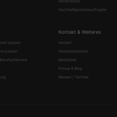
Konstrukteur
Nachhaltigkeitsbeauftragter
glichen grundlegende Funktionen und sind für die einwandfreie Funktion der Web
Cookie-Informationen anzeigen
Kontakt & Weiteres
sen Informationen anonym. Diese Informationen helfen uns zu verstehen, wie uns
Ihnen passen
Kontakt
Cookie-Informationen anzeigen
uns passen
Downloadbereich
 Berufserfahrene
Mediathek
(2)
Presse & Blog
ormen und Social-Media-Plattformen werden standardmäßig blockiert. Wenn Cook
, bedarf der Zugriff auf diese Inhalte keiner manuellen Einwilligung mehr.
bung
Messen / Termine
Cookie-Informationen anzeigen
Datens