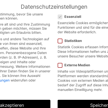
Datenschutzeinstellungen
Austrian German website.
English
Datenschutzeinstellungen
ion.
stimmung, bevor Sie unsere
Essenziell
hen können.
Essenzielle Cookies ermöglich
re alt sind und Ihre Zustimmung
Funktionen und sind für die ein
ten geben möchten, müssen Sie
der Website erforderlich.
tigten um Erlaubnis bitten.
s und andere Technologien auf
Statistiken
e von ihnen sind essenziell,
Statistik Cookies erfassen Info
lfen, diese Website und Ihre
Diese Informationen helfen uns 
rn.
Personenbezogene Daten
unsere Besucher unsere Websit
den (z. B. IP-Adressen), z. B.
zeigen und Inhalte oder
Externe Medien
smessung.
Weitere Informationen
hrer Daten finden Sie in unserer
Inhalte von Videoplattformen u
.
Sie können Ihre Auswahl
Plattformen werden standardmä
llungen
widerrufen oder
Cookies von externen Medien a
bedarf der Zugriff auf diese Inh
manuellen Einwilligung mehr.
 akzeptieren
Speiche