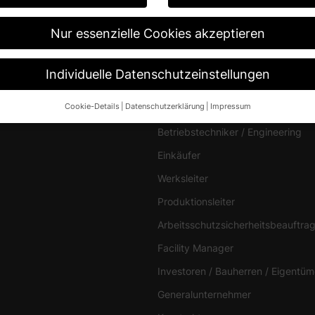
Nur essenzielle Cookies akzeptieren
Anwender
Individuelle Datenschutzeinstellungen
Architekten / Planer
Cookie-Details
Datenschutzerklärung
Impressum
gen
Bauleiter
Datenschutzeinstellungen
Betriebstechniker / Engineering
re alt sind und Ihre Zustimmung zu freiwilligen Diensten geben möch
Einkäufer
n um Erlaubnis bitten.
 und andere Technologien auf unserer Website. Einige von ihnen sin
Werksleiter
ese Website und Ihre Erfahrung zu verbessern.
Personenbezogene Da
Produktionsleiter
 B. IP-Adressen), z. B. für personalisierte Anzeigen und Inhalte ode
re Informationen über die Verwendung Ihrer Daten finden Sie in unse
Arbeitsschutzsicherheitsbeauftrag
.
Übersicht über alle verwendeten Cookies. Sie können Ihre Einwilligun
Facility Manager
re Informationen anzeigen lassen und so nur bestimmte Cookies aus
Investoren / Bauherren / Eigentüm
Speichern
Nur essenzielle Cookies akzeptieren
Generalunternehmer
ngen