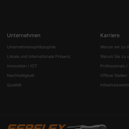
Essenziell (1)
Essenzielle Cookies ermö
Statistiken (1)
Unternehmen
Karriere
Statistik Cookies erfas
Unternehmensphilosophie
Warum wir zu 
Website nutzen.
Lokale und internationale Präsenz
Warum Sie zu 
Innovation / IOT
Professionals /
Externe Medien 
Nachhaltigkeit
Offene Stellen
Inhalte von Videoplattf
Medien akzeptiert werden
Qualität
Initiativbewer