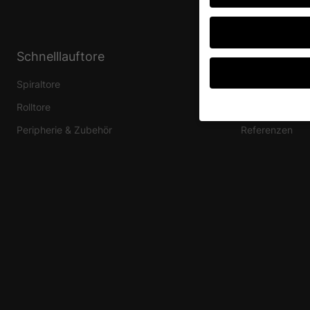
Schnelllauftore
Lösungen
Spiraltore
Branchen
Rolltore
Fachanwendun
Peripherie & Zubehör
Referenzen
Wenn Sie unter 16 Jah
Erziehungsberechtigte
Wir verwenden Cookies
andere uns helfen, di
verarbeitet werden (z.
Inhaltsmessung.
Weite
Datenschutzerklärung
Hier finden Sie eine 
geben oder sich weite
Alle akzeptieren
Datenschutzeinstellu