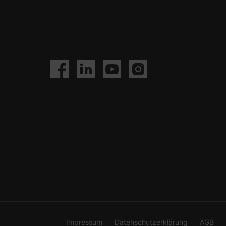
site erforderlich.
Statistiken
ere Besucher unsere
Externe Medien
ies von externen
chutzerklärung
Impressum
Impressum
Datenschutzerklärung
AGB