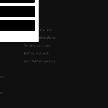
Service
Service Österreich
Service International
Smarte Services
ten, müssen Sie Ihre
BIM (BIMobject)
d essenziell, während
Architekten-Service
ten können
r Anzeigen- und
rer
ter
g zu ganzen Kategorien
wählen.
er
Zurück