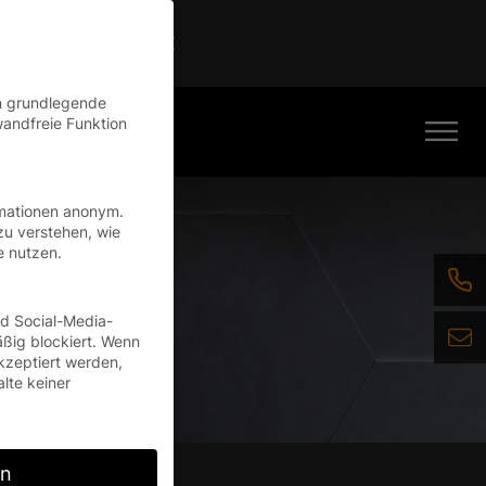
Continue
en grundlegende
wandfreie Funktion
rmationen anonym.
zu verstehen, wie
e nutzen.
nd Social-Media-
ßig blockiert. Wenn
kzeptiert werden,
alte keiner
rn